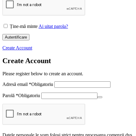
Ține-mă minte
Ai uitat parola?
Autentificare
Create Account
Create Account
Please register below to create an account.
Adresă email
*
Obligatoriu
Parolă
*
Obligatoriu
Datele personale le vom folosi strict pentru procesarea comenzii dvs