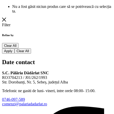
Nu a fost găsit niciun produs care să se potrivească cu selecția
ta.
Filter
Refine by
Clear All
Apply
Clear All
Date contact
S.C. Pălăria Dădârlat SNC
RO3704213 / J01/262/1993
Str. Dorobanți, Nr. 5, Sebeș, județul Alba
Telefonic ne gasiti de luni- vineri, intre orele 08:00- 15:00.
0746-097-589
comenzi@palariadadarlat.ro