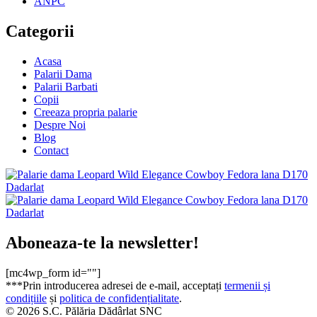
ANPC
Categorii
Acasa
Palarii Dama
Palarii Barbati
Copii
Creeaza propria palarie
Despre Noi
Blog
Contact
Aboneaza-te la newsletter!
[mc4wp_form id=""]
***Prin introducerea adresei de e-mail, acceptați
termenii și
condițiile
și
politica de confidențialitate
.
© 2026 S.C. Pălăria Dădârlat SNC