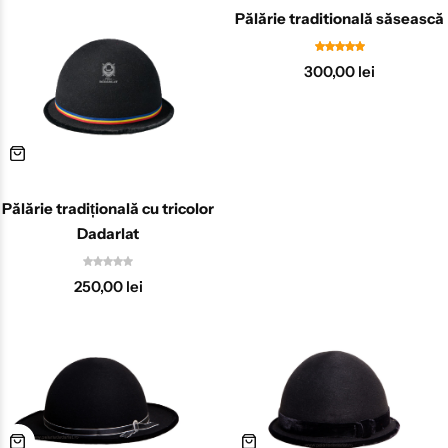
Pălărie traditională săsească
300,00
lei
Pălărie tradițională cu tricolor
Dadarlat
250,00
lei