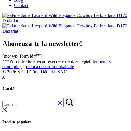
Blog
Contact
Aboneaza-te la newsletter!
[mc4wp_form id=""]
***Prin introducerea adresei de e-mail, acceptați
termenii și
condițiile
și
politica de confidențialitate
.
© 2026 S.C. Pălăria Dădârlat SNC
Caută
Produse populare