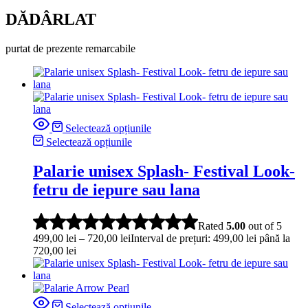
DĂDÂRLAT
purtat de prezente remarcabile
Selectează opțiunile
Selectează opțiunile
Palarie unisex Splash- Festival Look-
fetru de iepure sau lana
Rated
5.00
out of 5
499,00
lei
–
720,00
lei
Interval de prețuri: 499,00 lei până la
720,00 lei
Selectează opțiunile