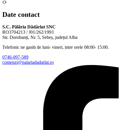
Date contact
S.C. Pălăria Dădârlat SNC
RO3704213 / J01/262/1993
Str. Dorobanți, Nr. 5, Sebeș, județul Alba
Telefonic ne gasiti de luni- vineri, intre orele 08:00- 15:00.
0746-097-589
comenzi@palariadadarlat.ro