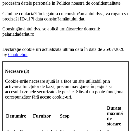
procesăm datele personale în Politica noastră de confidențialitate.
Când ne contacta?i în legatura cu consim?amântul dvs., va rugam sa
preciza?i ID-ul ?i data consim?amântului dat.
Consimţământul dvs. se aplică următoarelor domenii:
palariadadarlat.ro
Declaraţie cookie-uri actualizată ultima oară în data de 25/07/2026
by
Cookiebot
:
Necesare (3)
Cookie-urile necesare ajută la a face un site utilizabil prin
activarea funcţiilor de bază, precum navigarea în pagină şi
accesul la zonele securizate de pe site. Site-ul nu poate funcţiona
corespunzător fără aceste cookie-uri.
Durata
maximă
Denumire
Furnizor
Scop
de
stocare