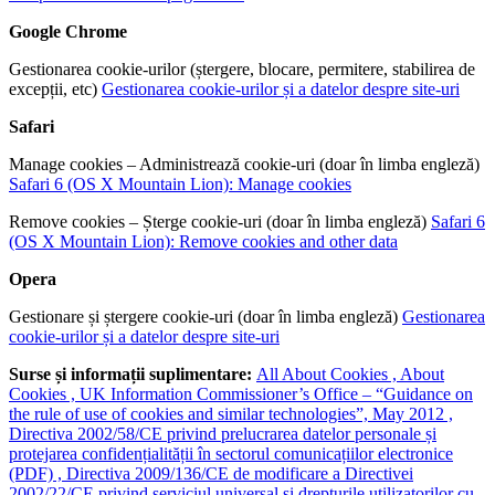
Google Chrome
Gestionarea cookie-urilor (ștergere, blocare, permitere, stabilirea de
excepții, etc)
Gestionarea cookie-urilor și a datelor despre site-uri
Safari
Manage cookies – Administrează cookie-uri (doar în limba engleză)
Safari 6 (OS X Mountain Lion): Manage cookies
Remove cookies – Șterge cookie-uri (doar în limba engleză)
Safari 6
(OS X Mountain Lion): Remove cookies and other data
Opera
Gestionare și ștergere cookie-uri (doar în limba engleză)
Gestionarea
cookie-urilor și a datelor despre site-uri
Surse și informații suplimentare:
All About Cookies ,
About
Cookies ,
UK Information Commissioner’s Office – “Guidance on
the rule of use of cookies and similar technologies”, May 2012 ,
Directiva 2002/58/CE privind prelucrarea datelor personale și
protejarea confidențialității în sectorul comunicațiilor electronice
(PDF) ,
Directiva 2009/136/CE de modificare a Directivei
2002/22/CE privind serviciul universal și drepturile utilizatorilor cu