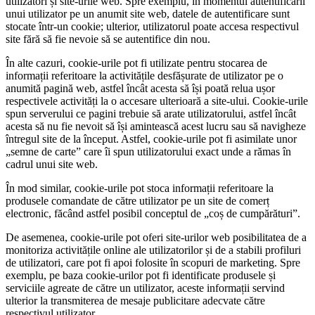
utilizatori și site-urile web. Spre exemplu, în momentul autentificării
unui utilizator pe un anumit site web, datele de autentificare sunt
stocate într-un cookie; ulterior, utilizatorul poate accesa respectivul
site fără să fie nevoie să se autentifice din nou.
În alte cazuri, cookie-urile pot fi utilizate pentru stocarea de
informații referitoare la activitățile desfășurate de utilizator pe o
anumită pagină web, astfel încât acesta să își poată relua ușor
respectivele activități la o accesare ulterioară a site-ului. Cookie-urile
spun serverului ce pagini trebuie să arate utilizatorului, astfel încât
acesta să nu fie nevoit să își amintească acest lucru sau să navigheze
întregul site de la început. Astfel, cookie-urile pot fi asimilate unor
„semne de carte” care îi spun utilizatorului exact unde a rămas în
cadrul unui site web.
În mod similar, cookie-urile pot stoca informații referitoare la
produsele comandate de către utilizator pe un site de comerț
electronic, făcând astfel posibil conceptul de „coș de cumpărături”.
De asemenea, cookie-urile pot oferi site-urilor web posibilitatea de a
monitoriza activitățile online ale utilizatorilor și de a stabili profiluri
de utilizatori, care pot fi apoi folosite în scopuri de marketing. Spre
exemplu, pe baza cookie-urilor pot fi identificate produsele și
serviciile agreate de către un utilizator, aceste informații servind
ulterior la transmiterea de mesaje publicitare adecvate către
respectivul utilizator.