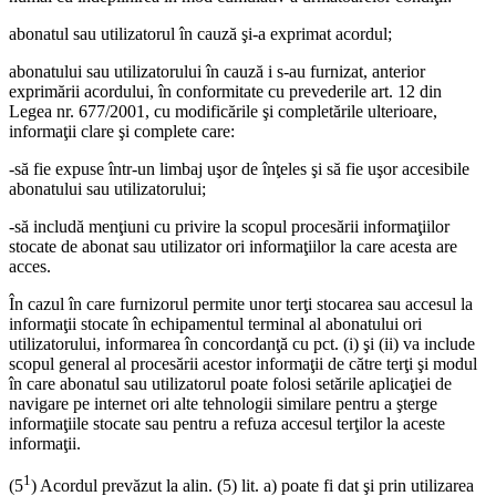
abonatul sau utilizatorul în cauză şi-a exprimat acordul;
abonatului sau utilizatorului în cauză i s-au furnizat, anterior
exprimării acordului, în conformitate cu prevederile art. 12 din
Legea nr. 677/2001, cu modificările şi completările ulterioare,
informaţii clare şi complete care:
-să fie expuse într-un limbaj uşor de înţeles şi să fie uşor accesibile
abonatului sau utilizatorului;
-să includă menţiuni cu privire la scopul procesării informaţiilor
stocate de abonat sau utilizator ori informaţiilor la care acesta are
acces.
În cazul în care furnizorul permite unor terţi stocarea sau accesul la
informaţii stocate în echipamentul terminal al abonatului ori
utilizatorului, informarea în concordanţă cu pct. (i) şi (ii) va include
scopul general al procesării acestor informaţii de către terţi şi modul
în care abonatul sau utilizatorul poate folosi setările aplicaţiei de
navigare pe internet ori alte tehnologii similare pentru a şterge
informaţiile stocate sau pentru a refuza accesul terţilor la aceste
informaţii.
1
(5
) Acordul prevăzut la alin. (5) lit. a) poate fi dat şi prin utilizarea