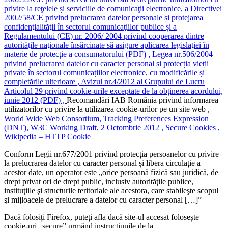
privire la reţelele și serviciile de comunicaţii electronice, a Directivei
2002/58/CE privind prelucrarea datelor personale și protejarea
confidenţialităţii în sectorul comunicaţiilor publice și a
Regulamentului (CE) nr. 2006/ 2004 privind cooperarea dintre
autorităţile naţionale însărcinate să asigure aplicarea legislaţiei în
materie de protecţie a consumatorului (PDF) ,
Legea nr.506/2004
privind prelucrarea datelor cu caracter personal și protecția vieții
private în sectorul comunicațiilor electronice, cu modificările și
completările ulterioare ,
Avizul nr.4/2012 al Grupului de Lucru
Articolul 29 privind cookie-urile exceptate de la obținerea acordului,
iunie 2012 (PDF) ,
Recomandări IAB România privind informarea
utilizatorilor cu privire la utilizarea cookie-urilor pe un site web ,
World Wide Web Consortium, Tracking Preferences Expression
(DNT), W3C Working Draft, 2 Octombrie 2012 ,
Secure Cookies ,
Wikipedia – HTTP Cookie
Conform Legii nr.677/2001 privind protecția persoanelor cu privire
la prelucrarea datelor cu caracter personal și libera circulație a
acestor date, un operator este „orice persoană fizică sau juridică, de
drept privat ori de drept public, inclusiv autorităţile publice,
instituţiile şi structurile teritoriale ale acestora, care stabileşte scopul
şi mijloacele de prelucrare a datelor cu caracter personal […]”
Dacă folosiți Firefox, puteți afla dacă site-ul accesat folosește
cookie-uri „secure” urmând instrucțiunile de la