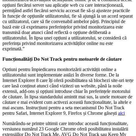
opțiuni fiecărui server sau aplicație web cu care interacționează,
permițând astfel fiecărui serviciu accesat fie să-și ajusteze practicile
în funcție de opțiunile utilizatorului, fie să ajungă la un acord separat
cu utilizatorul, care să fie convenabil ambelor părți. Principiul de
bază este că exprimarea preferințelor privind monitorizarea este
transmisă doar atunci când reflectă o opțiune deliberată a
utilizatorului. În lipsa unei opțiuni a utilizatorului, se consideră că
preferința privind monitorizarea activităților online nu este
exprimată.”
Funcționalități Do Not Track pentru motoarele de căutare
Optiuni pentru împiedicarea monitorizării activității online a
utilizatorului sunt implementate astăzi în diverse forme. De la
Internet Explorer 8 care îți oferă posibilitatea să blochezi site-uri terțe
care lasă conținut atunci când vizitezi un website, până la noile
extensii, add-ons și opțiuni introduse chiar în preferințele motorului
de căutare. În lipsa standardului amintit mai sus, la unele motoare de
căutare e mai evident cum activezi această funcționalitate, la altele e
mai ascuns. Instrucțiuni pentru a seta mecanismul Do Not Track
pentru Safari, Internet Explorer 9, Firefox și Chrome găsești
aici
Numărându-se printre ultimii care introduc această funcționalitate,
versiunea numărul 23 Google Chrome oferă posibilitatea instalării
extensiillor Do Not Track Me, AVG Do Not Track sau Keep My