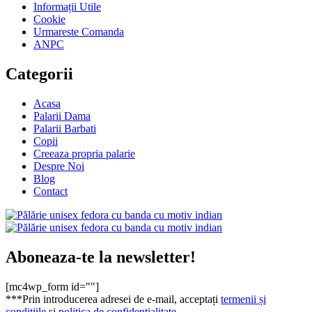
Informații Utile
Cookie
Urmareste Comanda
ANPC
Categorii
Acasa
Palarii Dama
Palarii Barbati
Copii
Creeaza propria palarie
Despre Noi
Blog
Contact
Aboneaza-te la newsletter!
[mc4wp_form id=""]
***Prin introducerea adresei de e-mail, acceptați
termenii și
condițiile
și
politica de confidențialitate
.