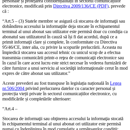
personale și protejarea confidențialității în sectorul comunicațiilor
electronice, modificată prin
Directiva 2009/136/CE (PDF)
, prevede
că :
“Art.5 – (3) Statele membre se asigură că stocarea de informaţii sau
dobândirea accesului la informaţiile deja stocate în echipamentul
terminal al unui abonat sau utilizator este permisă doar cu condiţia ca
abonatul sau utilizatorul în cauză să își fi dat acordul, după ce a
primit informaţii clare și complete, în conformitate cu Directiva
95/46/CE, inter alia, cu privire la scopurile prelucrării. Aceasta nu
împiedică stocarea sau accesul tehnic cu unicul scop de a efectua
transmisia comunicării printr-o reţea de comunicaţii electronice sau
în cazul în care acest lucru este strict necesar în vederea furnizării de
către furnizor a unui serviciu al societăţii informaţionale cerut în mod
expres de către abonat sau utilizator.”
Aceste prevederi au fost transpuse în legislația națională în
Legea
nr.506/2004
privind prelucrarea datelor cu caracter personal și
protecția vieții private în sectorul comunicațiilor electronice, cu
modificările și completările ulterioare:
“Art.4 –
Stocarea de informaţii sau obţinerea accesului la informaţia stocată
în echipamentul terminal al unui abonat ori utilizator este permisă
numai cu îndeplinirea în mod cumulativ a următoarelor condiţii: