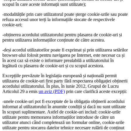
scopul în care aceste informații sunt utilizate);
-modalitățile prin care utilizatorul poate șterge cookie-urile sau poate
refuza accesul unor terți la informațiile stocate de respectivele
cookie-uri;
-obținerea acordului utilizatorului pentru plasarea de cookie-uri și
pentru utilizarea informațiilor conținute de către acestea.
-deși acordul utilizatorilor poate fi exprimat și prin utilizarea setărilor
browser-ului folosit pentru navigarea pe Internet, este necesar ca și
în acest caz să existe o informare prealabilă a utilizatorului în
legătură cu plasarea de cookie-uri și cu scopul acestora.
Excepțiile prevăzute în legislația europeană și națională permit
utilizarea de cookie-uri first party fără respectarea obligației obținerii
acordului utilizatorului. În plus, în iunie 2012, Grupul de Lucru
Articolul 29 a emis
un aviz (PDF)
prin care clarifică aceste excepții:
-unele cookie-uri pot fi exceptate de la obligația obținerii acordului
informat al utilizatorului în anumite condiții și dacă nu sunt utilizate
în scopuri suplimentare. Astfel de cookie-uri includ: cookie-urile
utilizate pentru memorarea informațiilor introduse de către un
utilizator atunci când completează un formular online, cookie-urile
utilizate pentru stocarea datelor tehnice necesare rulării de conținut