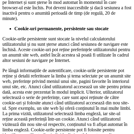
pe Internet și sunt șterse în mod automat în momentul în care
browser-ul este închis. Pot deveni inaccesibile și dacă sesiunea a fost
inactivă pentru o anumită perioadă de timp (de regulă, 20 de
minute).
Cookie-uri permanente, persistente sau stocate
Cookie-urile persistente sunt stocate la nivelul calculatorului
utilizatorului și nu sunt șterse atunci când sesiunea de navigare este
închisă. Aceste cookie-uri pot reține preferințele utilizatorului pentru
un anumit site web, astfel încât acestea să poată fi utilizate în cadrul
altor sesiuni de navigare pe Internet.
Pe lângă informațiile de autentificare, cookie-urile persistente pot
reține și detalii referitoare la limba și tema selectate pe un anumit site
web, preferințe privind meniul unui site, pagini favorite în interiorul
unui site, etc. Atunci când utilizatorul accesează un site pentru prima
dată, acesta este prezentat în modul implicit. Ulterior, utilizatorul
selectează o serie de preferințe, care sunt apoi reținute de către
cookie-uri și folosite atunci când utilizatorul accesează din nou site-
ul. Spre exemplu, un site web își oferă conținutul în mai multe limbi.
La prima vizită, utilizatorul selectează limba engleză, iar site-ul
reține această preferință într-un cookie. Atunci când utilizatorul
vizitează din nou site-ul respectiv, conținutul va fi afișat automat în
limba engleză. Cookie-urile persistente pot fi folosite pentru