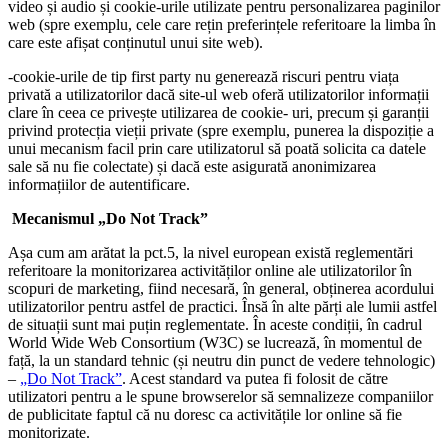
video și audio și cookie-urile utilizate pentru personalizarea paginilor
web (spre exemplu, cele care rețin preferințele referitoare la limba în
care este afișat conținutul unui site web).
-cookie-urile de tip first party nu generează riscuri pentru viața
privată a utilizatorilor dacă site-ul web oferă utilizatorilor informații
clare în ceea ce privește utilizarea de cookie- uri, precum și garanții
privind protecția vieții private (spre exemplu, punerea la dispoziție a
unui mecanism facil prin care utilizatorul să poată solicita ca datele
sale să nu fie colectate) și dacă este asigurată anonimizarea
informațiilor de autentificare.
Mecanismul „Do Not Track”
Așa cum am arătat la pct.5, la nivel european există reglementări
referitoare la monitorizarea activităților online ale utilizatorilor în
scopuri de marketing, fiind necesară, în general, obținerea acordului
utilizatorilor pentru astfel de practici. Însă în alte părți ale lumii astfel
de situații sunt mai puțin reglementate. În aceste condiții, în cadrul
World Wide Web Consortium (W3C) se lucrează, în momentul de
față, la un standard tehnic (și neutru din punct de vedere tehnologic)
–
„Do Not Track”
. Acest standard va putea fi folosit de către
utilizatori pentru a le spune browserelor să semnalizeze companiilor
de publicitate faptul că nu doresc ca activitățile lor online să fie
monitorizate.