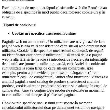
Este important de menționat faptul că site-urile web din România au
obligația de a specifica în mod public dacă folosesc cookie-uri și în
ce scop.
Tipuri de cookie-uri
Cookie-uri specifice unei sesiuni online
Paginile web nu au memorie. Un utilizator care navighează de la o
pagină web la alta va fi considerat de către site-ul web drept un nou
utilizator. Cookie- urile specifice unei sesiuni stochează, de regulă,
un identificator care permite utilizatorului să treacă de la o pagină
web la alta fără să fie nevoie să introducă de fiecare dată informațiile
de identificare (nume de utilizator, parolă, etc). Astfel de cookie-uri
sunt utilizate la scară largă de către site-uri comerciale, spre
exemplu, pentru a ține evidența produselor adăugate de către un
utilizator în coșul de cumpărături. Atunci când utilizatorul vizitează o
anumită pagină a unui catalog de produse și selectează anumite
produse, cookie-ul reține produsele selectate și le adaugă în coșul de
cumpărături, care va conține toate produsele selectate în momentul
în care utilizatorul dorește să părăsească pagina.
Cookie-urile specifice unei sesiuni sunt stocate în memoria
calculatorului utilizatorului doar pe durata unei sesiuni de navigare