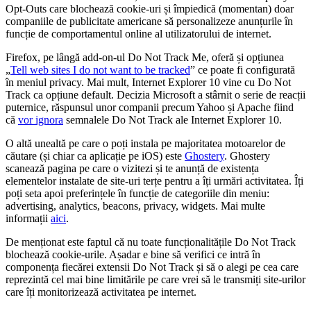
Opt-Outs care blochează cookie-uri și împiedică (momentan) doar
companiile de publicitate americane să personalizeze anunțurile în
funcție de comportamentul online al utilizatorului de internet.
Firefox, pe lângă add-on-ul Do Not Track Me, oferă și opțiunea
„
Tell web sites I do not want to be tracked
” ce poate fi configurată
în meniul privacy. Mai mult, Internet Explorer 10 vine cu Do Not
Track ca opțiune default. Decizia Microsoft a stârnit o serie de reacții
puternice, răspunsul unor companii precum Yahoo și Apache fiind
că
vor ignora
semnalele Do Not Track ale Internet Explorer 10.
O altă unealtă pe care o poți instala pe majoritatea motoarelor de
căutare (și chiar ca aplicație pe iOS) este
Ghostery
. Ghostery
scanează pagina pe care o vizitezi și te anunță de existența
elementelor instalate de site-uri terțe pentru a îți urmări activitatea. Îți
poți seta apoi preferințele în funcție de categoriile din meniu:
advertising, analytics, beacons, privacy, widgets. Mai multe
informații
aici
.
De menționat este faptul că nu toate funcționalitățile Do Not Track
blochează cookie-urile. Așadar e bine să verifici ce intră în
componența fiecărei extensii Do Not Track și să o alegi pe cea care
reprezintă cel mai bine limitările pe care vrei să le transmiți site-urilor
care îți monitorizează activitatea pe internet.