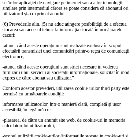
setărilor aplicaţiei de navigare pe internet sau a altor tehnologii
similare prin intermediul cărora se poate considera că abonatul ori
utilizatorul şi-a exprimat acordul.
(6) Prevederile alin. (5) nu aduc atingere posibilităţii de a efectua
stocarea sau accesul tehnic la informaţia stocată în următoarele
cazuri:
-atunci când aceste operaţiuni sunt realizate exclusiv în scopul
efectuării transmisiei unei comunicări printr-o reţea de comunicaţii
electronice;
-atunci când aceste operaţiuni sunt strict necesare în vederea
furnizării unui serviciu al societăţii informaţionale, solicitat în mod
expres de către abonat sau utilizator.”
Conform acestor prevederi, utilizarea cookie-urilor third party este
permisă cu următoarele condiții:
informarea utilizatorilor, într-o manieră clară, completă și ușor
accesibilă, în legătură cu:
-plasarea, de către un anumit site web, de cookie-uri în memoria
calculatorului utilizatorului;
-scopul utilizării cookie-urilor (informațiile stocate în cookie-uri și