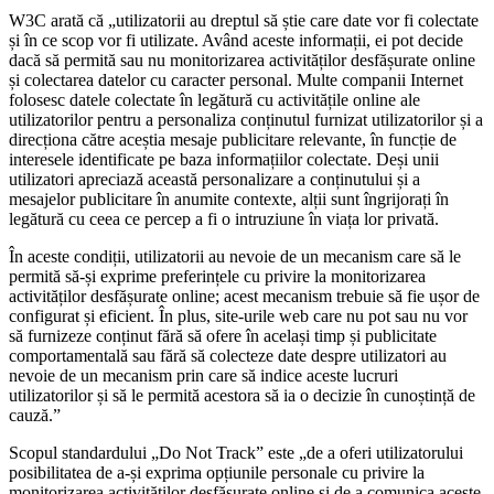
W3C arată că „utilizatorii au dreptul să știe care date vor fi colectate
și în ce scop vor fi utilizate. Având aceste informații, ei pot decide
dacă să permită sau nu monitorizarea activităților desfășurate online
și colectarea datelor cu caracter personal. Multe companii Internet
folosesc datele colectate în legătură cu activitățile online ale
utilizatorilor pentru a personaliza conținutul furnizat utilizatorilor și a
direcționa către aceștia mesaje publicitare relevante, în funcție de
interesele identificate pe baza informațiilor colectate. Deși unii
utilizatori apreciază această personalizare a conținutului și a
mesajelor publicitare în anumite contexte, alții sunt îngrijorați în
legătură cu ceea ce percep a fi o intruziune în viața lor privată.
În aceste condiții, utilizatorii au nevoie de un mecanism care să le
permită să-și exprime preferințele cu privire la monitorizarea
activităților desfășurate online; acest mecanism trebuie să fie ușor de
configurat și eficient. În plus, site-urile web care nu pot sau nu vor
să furnizeze conținut fără să ofere în același timp și publicitate
comportamentală sau fără să colecteze date despre utilizatori au
nevoie de un mecanism prin care să indice aceste lucruri
utilizatorilor și să le permită acestora să ia o decizie în cunoștință de
cauză.”
Scopul standardului „Do Not Track” este „de a oferi utilizatorului
posibilitatea de a-și exprima opțiunile personale cu privire la
monitorizarea activităților desfășurate online și de a comunica aceste