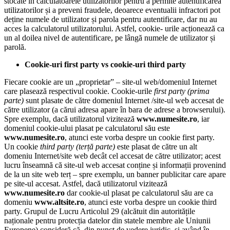
stocate în calculatoarele utilizatorilor pentru a permite autentificarea
utilizatorilor și a preveni fraudele, deoarece eventualii infractori pot
deține numele de utilizator și parola pentru autentificare, dar nu au
acces la calculatorul utilizatorului. Astfel, cookie- urile acționează ca
un al doilea nivel de autentificare, pe lângă numele de utilizator și
parolă.
Cookie-uri first party vs cookie-uri third party
Fiecare cookie are un „proprietar” – site-ul web/domeniul Internet
care plasează respectivul cookie. Cookie-urile
first party (prima
parte)
sunt plasate de către domeniul Internet /site-ul web accesat de
către utilizator (a cărui adresa apare în bara de adrese a browserului).
Spre exemplu, dacă utilizatorul vizitează
www.numesite.ro
, iar
domeniul cookie-ului plasat pe calculatorul său este
www.numesite.ro
, atunci este vorba despre un cookie first party.
Un cookie
third party (terță parte)
este plasat de către un alt
domeniu Internet/site web decât cel accesat de către utilizator; acest
lucru înseamnă că site-ul web accesat conține și informații provenind
de la un site web terț – spre exemplu, un banner publicitar care apare
pe site-ul accesat. Astfel, dacă utilizatorul vizitează
www.numesite.ro
dar cookie-ul plasat pe calculatorul său are ca
domeniu
www.altsite.ro
, atunci este vorba despre un cookie third
party. Grupul de Lucru Articolul 29 (alcătuit din autoritățile
naționale pentru protecția datelor din statele membre ale Uniunii
Europene) consideră că, din punct de vedere juridic, și având în