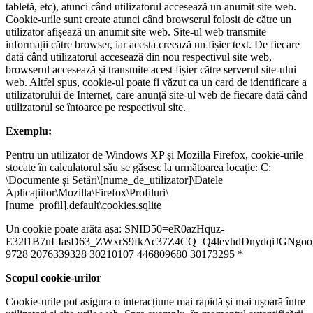
tabletă, etc), atunci când utilizatorul accesează un anumit site web.
Cookie-urile sunt create atunci când browserul folosit de către un
utilizator afișează un anumit site web. Site-ul web transmite
informații către browser, iar acesta creează un fișier text. De fiecare
dată când utilizatorul accesează din nou respectivul site web,
browserul accesează și transmite acest fișier către serverul site-ului
web. Altfel spus, cookie-ul poate fi văzut ca un card de identificare a
utilizatorului de Internet, care anunță site-ul web de fiecare dată când
utilizatorul se întoarce pe respectivul site.
Exemplu:
Pentru un utilizator de Windows XP și Mozilla Firefox, cookie-urile
stocate în calculatorul său se găsesc la următoarea locație: C:
\Documente și Setări\[nume_de_utilizator]\Datele
Aplicațiilor\Mozilla\Firefox\Profiluri\
[nume_profil].default\cookies.sqlite
Un cookie poate arăta așa: SNID50=eR0azHquz-
E32l1B7uLIasD63_ZWxrS9fkAc37Z4CQ=Q4levhdDnydqiJGNgoogle
9728 2076339328 30210107 446809680 30173295 *
Scopul cookie-urilor
Cookie-urile pot asigura o interacțiune mai rapidă și mai ușoară între