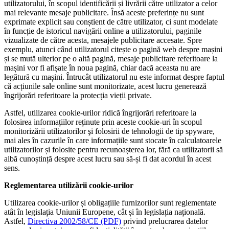
utilizatorului, în scopul identificării și livrării către utilizator a celor
mai relevante mesaje publicitare. Însă aceste preferințe nu sunt
exprimate explicit sau conștient de către utilizator, ci sunt modelate
în funcție de istoricul navigării online a utilizatorului, paginile
vizualizate de către acesta, mesajele publicitare accesate. Spre
exemplu, atunci când utilizatorul citește o pagină web despre mașini
și se mută ulterior pe o altă pagină, mesaje publicitare referitoare la
mașini vor fi afișate în noua pagină, chiar dacă aceasta nu are
legătură cu mașini. Întrucât utilizatorul nu este informat despre faptul
că acțiunile sale online sunt monitorizate, acest lucru generează
îngrijorări referitoare la protecția vieții private.
Astfel, utilizarea cookie-urilor ridică îngrijorări referitoare la
folosirea informațiilor reținute prin aceste cookie-uri în scopul
monitorizării utilizatorilor şi folosirii de tehnologii de tip spyware,
mai ales în cazurile în care informațiile sunt stocate în calculatoarele
utilizatorilor și folosite pentru recunoașterea lor, fără ca utilizatorii să
aibă cunoștință despre acest lucru sau să-și fi dat acordul în acest
sens.
Reglementarea utilizării cookie-urilor
Utilizarea cookie-urilor și obligațiile furnizorilor sunt reglementate
atât în legislația Uniunii Europene, cât și în legislația națională.
Astfel,
Directiva 2002/58/CE (PDF)
privind prelucrarea datelor