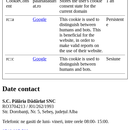
CookieCons
palariadadarl
Stores the user's cookie
1 an
ent
at.ro
consent state for the
current domain
rc::a
Google
This cookie is used to
Persistent
distinguish between
e
humans and bots. This
is beneficial for the
website, in order to
make valid reports on
the use of their website.
rc::c
Google
This cookie is used to
Sesiune
distinguish between
humans and bots.
Date contact
S.C. Pălăria Dădârlat SNC
RO3704213 / J01/262/1993
Str. Dorobanți, Nr. 5, Sebeș, județul Alba
Telefonic ne gasiti de luni- vineri, intre orele 08:00- 15:00.