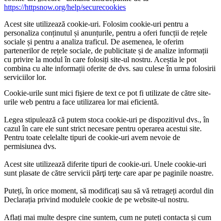
https://httpsnow.org/help/securecookies
Acest site utilizează cookie-uri. Folosim cookie-uri pentru a
personaliza conținutul și anunțurile, pentru a oferi funcții de rețele
sociale și pentru a analiza traficul. De asemenea, le oferim
partenerilor de rețele sociale, de publicitate și de analize informații
cu privire la modul în care folosiți site-ul nostru. Aceștia le pot
combina cu alte informații oferite de dvs. sau culese în urma folosirii
serviciilor lor.
Cookie-urile sunt mici fişiere de text ce pot fi utilizate de către site-
urile web pentru a face utilizarea lor mai eficientă.
Legea stipulează că putem stoca cookie-uri pe dispozitivul dvs., în
cazul în care ele sunt strict necesare pentru operarea acestui site.
Pentru toate celelalte tipuri de cookie-uri avem nevoie de
permisiunea dvs.
Acest site utilizează diferite tipuri de cookie-uri. Unele cookie-uri
sunt plasate de către servicii părţi terţe care apar pe paginile noastre.
Puteți, în orice moment, să modificați sau să vă retrageți acordul din
Declarația privind modulele cookie de pe website-ul nostru.
Aflați mai multe despre cine suntem, cum ne puteți contacta și cum