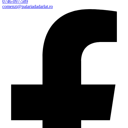
0746-097-589
comenzi@palariadadarlat.ro