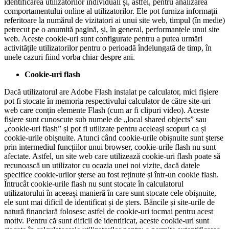
identificarea utilizatorilor individuali și, astfel, pentru analizarea
comportamentului online al utilizatorilor. Ele pot furniza informații
referitoare la numărul de vizitatori ai unui site web, timpul (în medie)
petrecut pe o anumită pagină, și, în general, performanțele unui site
web. Aceste cookie-uri sunt configurate pentru a putea urmări
activitățile utilizatorilor pentru o perioadă îndelungată de timp, în
unele cazuri fiind vorba chiar despre ani.
Cookie-uri flash
Dacă utilizatorul are Adobe Flash instalat pe calculator, mici fișiere
pot fi stocate în memoria respectivului calculator de către site-uri
web care conțin elemente Flash (cum ar fi clipuri video). Aceste
fișiere sunt cunoscute sub numele de „local shared objects” sau
„cookie-uri flash” și pot fi utilizate pentru aceleași scopuri ca și
cookie-urile obișnuite. Atunci când cookie-urile obișnuite sunt șterse
prin intermediul funcțiilor unui browser, cookie-urile flash nu sunt
afectate. Astfel, un site web care utilizează cookie-uri flash poate să
recunoască un utilizator cu ocazia unei noi vizite, dacă datele
specifice cookie-urilor șterse au fost reținute și într-un cookie flash.
Întrucât cookie-urile flash nu sunt stocate în calculatorul
utilizatorului în aceeași manieră în care sunt stocate cele obișnuite,
ele sunt mai dificil de identificat și de șters. Băncile și site-urile de
natură financiară folosesc astfel de cookie-uri tocmai pentru acest
motiv. Pentru că sunt dificil de identificat, aceste cookie-uri sunt