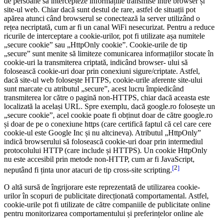
de persoane să intercepteze informațiile transmise între browser și
site-ul web. Chiar dacă sunt destul de rare, astfel de situații pot
apărea atunci când browserul se conectează la server utilizând o
rețea necriptată, cum ar fi un canal WiFi nesecurizat. Pentru a reduce
ricurile de interceptare a cookie-urilor, pot fi utilizate așa numitele
„secure cookie” sau „HttpOnly cookie”. Cookie-urile de tip
„secure” sunt menite să limiteze comunicarea informațiilor stocate în
cookie-uri la transmiterea criptată, indicând browser- ului să
folosească cookie-uri doar prin conexiuni sigure/criptate. Astfel,
dacă site-ul web folosește HTTPS, cookie-urile aferente site-ului
sunt marcate cu atributul „secure”, acest lucru împiedicând
transmiterea lor către o pagină non-HTTPS, chiar dacă aceasta este
localizată la același URL. Spre exemplu, dacă google.ro folosește un
„secure cookie”, acel cookie poate fi obținut doar de către google.ro
și doar de pe o conexiune https (care certifică faptul că cel care cere
cookie-ul este Google Inc și nu altcineva). Atributul „HttpOnly”
indică browserului să folosească cookie-uri doar prin intermediul
protocolului HTTP (care include și HTTPS). Un cookie HttpOnly
nu este accesibil prin metode non-HTTP, cum ar fi JavaScript,
[
2
]
neputând fi ținta unor atacuri de tip cross-site scripting.
O altă sursă de îngrijorare este reprezentată de utilizarea cookie-
urilor în scopuri de publicitate direcționată comportamental. Astfel,
cookie-urile pot fi utilizate de către companiile de publicitate online
pentru monitorizarea comportamentului și preferințelor online ale