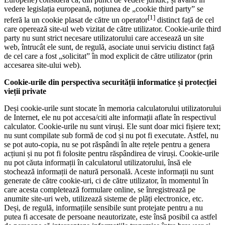
vedere legislația europeană, noțiunea de „cookie third party” se
[1]
referă la un cookie plasat de către un operator
distinct față de cel
care operează site-ul web vizitat de către utilizator. Cookie-urile third
party nu sunt strict necesare utilizatorului care accesează un site
web, întrucât ele sunt, de regulă, asociate unui serviciu distinct față
de cel care a fost „solicitat” în mod explicit de către utilizator (prin
accesarea site-ului web).
Cookie-urile din perspectiva securității informatice și protecției
vieții private
Deși cookie-urile sunt stocate în memoria calculatorului utilizatorului
de Internet, ele nu pot accesa/citi alte informații aflate în respectivul
calculator. Cookie-urile nu sunt viruși. Ele sunt doar mici fișiere text;
nu sunt compilate sub formă de cod și nu pot fi executate. Astfel, nu
se pot auto-copia, nu se pot răspândi în alte rețele pentru a genera
acțiuni și nu pot fi folosite pentru răspândirea de viruși. Cookie-urile
nu pot căuta informații în calculatorul utilizatorului, însă ele
stochează informații de natură personală. Aceste informații nu sunt
generate de către cookie-uri, ci de către utilizator, în momentul în
care acesta completează formulare online, se înregistrează pe
anumite site-uri web, utilizează sisteme de plăți electronice, etc.
Deși, de regulă, informațiile sensibile sunt protejate pentru a nu
putea fi accesate de persoane neautorizate, este însă posibil ca astfel