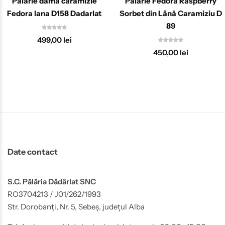
Pălărie Fedora Raspberry
Palarie dama caramizie
Sorbet din Lână Caramiziu D
Fedora lana D158 Dadarlat
89
499,00
lei
450,00
lei
Date contact
S.C. Pălăria Dădârlat SNC
RO3704213 / J01/262/1993
Str. Dorobanți, Nr. 5, Sebeș, județul Alba