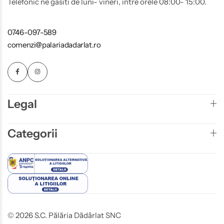
Telefonic ne gasiti de luni- vineri, intre orele 08:00- 15:00.
0746-097-589
comenzi@palariadadarlat.ro
Legal
Categorii
© 2026 S.C. Pălăria Dădârlat SNC