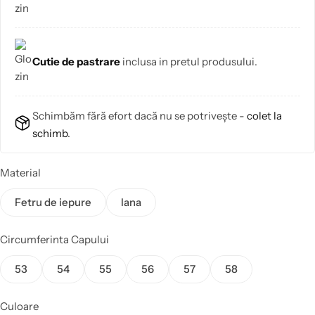
Cutie de pastrare
inclusa in pretul produsului.
Schimbăm fără efort dacă nu se potrivește -
colet la
schimb
.
Material
Fetru de iepure
lana
Circumferinta Capului
53
54
55
56
57
58
Culoare