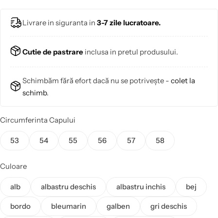
Livrare in siguranta in
3-7 zile lucratoare.
Cutie de pastrare
inclusa in pretul produsului.
Schimbăm fără efort dacă nu se potrivește -
colet la
schimb
.
Circumferinta Capului
53
54
55
56
57
58
Culoare
alb
albastru deschis
albastru inchis
bej
bordo
bleumarin
galben
gri deschis