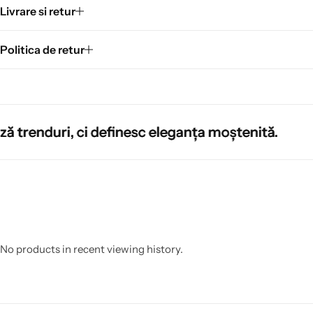
Livrare si retur
Politica de retur
i definesc eleganța moștenită.
i definesc eleganța moștenită.
i definesc eleganța moștenită.
No products in recent viewing history.