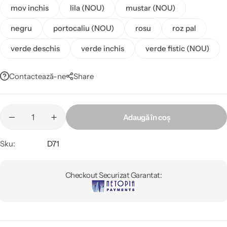
mov inchis
lila (NOU)
mustar (NOU)
negru
portocaliu (NOU)
rosu
roz pal
verde deschis
verde inchis
verde fistic (NOU)
Contactează-ne
Share
Adaugă în coș
Sku:
D71
Checkout Securizat Garantat: