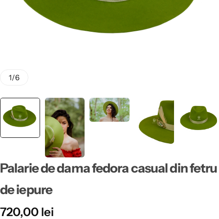
1
/
6
Palarie de dama fedora casual din fetru
de iepure
720,00
lei