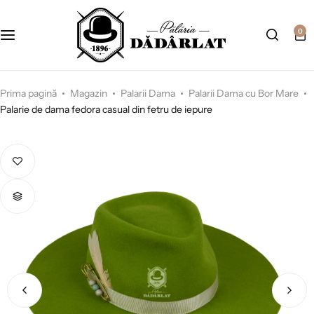
0
Prima pagină
Magazin
Palarii Dama
Palarii Dama cu Bor Mare
Palarie de dama fedora casual din fetru de iepure