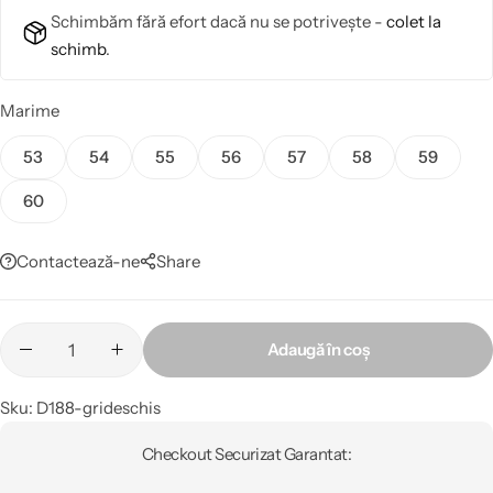
Schimbăm fără efort dacă nu se potrivește -
colet la
schimb
.
Marime
53
54
55
56
57
58
59
60
Contactează-ne
Share
Adaugă în coș
Sku:
D188-grideschis
Checkout Securizat Garantat: