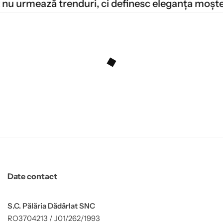
ă trenduri, ci definesc eleganța moștenită.
Date contact
S.C. Pălăria Dădârlat SNC
RO3704213 / J01/262/1993