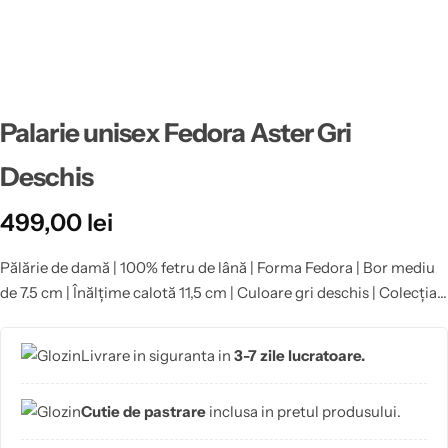
Palarie unisex Fedora Aster Gri
Deschis
499,00
lei
Pălărie de damă | 100% fetru de lână | Forma Fedora | Bor mediu
de 7.5 cm | Înălțime calotă 11,5 cm | Culoare gri deschis | Colecția
VEAC – 130 de ani de măiestrie | Pălăriile realizate la comandă în
mărimile speciale 53, 58, 59 și 60 nu beneficiază de retur.
Livrare in siguranta in
3-7 zile lucratoare.
Cutie de pastrare
inclusa in pretul produsului.