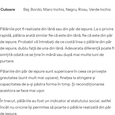
Culoare
Bej, Bordo, Maro Inchis, Negru, Rosu, Verde Inchis
Pălăriile pot fi realizate din lână sau din păr de iepure. La o privire
rapidă, pălăria arată similar fie că este din lână, fie că este din păr
de iepure. Probabil vă întrebați de ce costă însa o pălărie din păr
de iepure, dublu față de una din lână. Adevarata diferență poate fi
simțită odată ce se ține în mână sau după mai multe luni de
purtare.
Pălariile din păr de iepure sunt superioare în ceea ce privește
greutatea (sunt mult mai ușoare), finețea la atingere și
capacitatea de a-și păstra forma în timp. Și recondiționarea
acestora se face mai ușor.
În trecut, pălăriile au fost un indicator al statutului social, astfel
încât nu oricine își permitea să poarte o pălărie realizată din păr
de iepure.