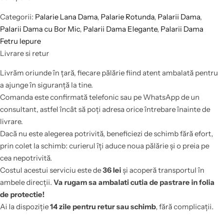
Categorii:
Palarie Lana Dama
,
Palarie Rotunda
,
Palarii Dama
,
Palarii Dama cu Bor Mic
,
Palarii Dama Elegante
,
Palarii Dama
Fetru Iepure
Livrare si retur
Livrăm oriunde în țară, fiecare pălărie fiind atent ambalată pentru
a ajunge în siguranță la tine.
Comanda este confirmată telefonic sau pe WhatsApp de un
consultant, astfel încât să poți adresa orice întrebare înainte de
livrare.
Dacă nu este alegerea potrivită, beneficiezi de schimb fără efort,
prin colet la schimb: curierul îți aduce noua pălărie și o preia pe
cea nepotrivită.
Costul acestui serviciu este de
36 lei
și acoperă transportul în
ambele direcții.
Va rugam sa ambalati cutia de pastrare in folia
de protectie!
Ai la dispoziție
14 zile pentru retur sau schimb
, fără complicații.