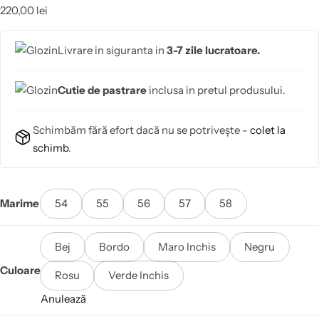
220,00
lei
Livrare in siguranta in
3-7 zile lucratoare.
Cutie de pastrare
inclusa in pretul produsului.
Schimbăm fără efort dacă nu se potrivește -
colet la
schimb
.
Marime
54
55
56
57
58
Bej
Bordo
Maro Inchis
Negru
Culoare
Rosu
Verde Inchis
Anulează