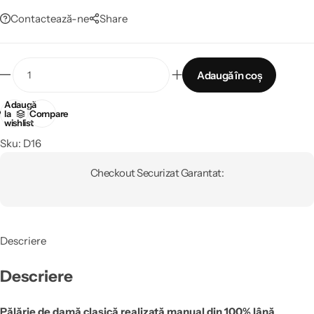
Contactează-ne
Share
Adaugă în coș
Adaugă
la
Compare
wishlist
Sku:
D16
Checkout Securizat Garantat:
Descriere
Descriere
Pălărie de damă clasică realizată manual din 100% lână