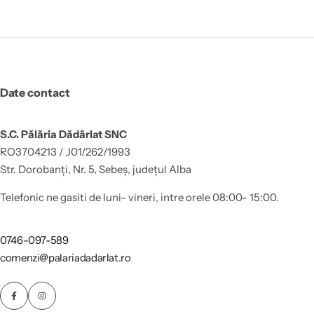
Date contact
S.C. Pălăria Dădârlat SNC
RO3704213 / J01/262/1993
Str. Dorobanți, Nr. 5, Sebeș, județul Alba
Telefonic ne gasiti de luni- vineri, intre orele 08:00- 15:00.
0746-097-589
comenzi@palariadadarlat.ro