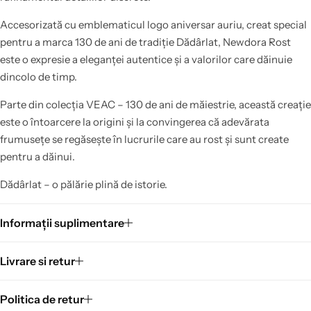
Accesorizată cu emblematicul logo aniversar auriu, creat special
pentru a marca 130 de ani de tradiție Dădârlat, Newdora Rost
este o expresie a eleganței autentice și a valorilor care dăinuie
dincolo de timp.
Parte din colecția VEAC – 130 de ani de măiestrie, această creație
este o întoarcere la origini și la convingerea că adevărata
frumusețe se regăsește în lucrurile care au rost și sunt create
pentru a dăinui.
Dădârlat – o pălărie plină de istorie.
Informații suplimentare
Livrare si retur
Politica de retur