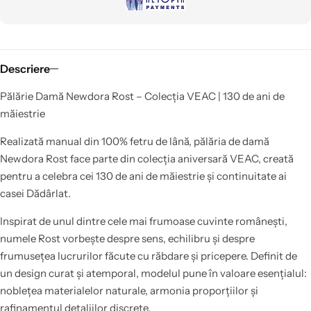
Descriere
Pălărie Damă Newdora Rost – Colecția VEAC | 130 de ani de
măiestrie
Realizată manual din 100% fetru de lână, pălăria de damă
Newdora Rost face parte din colecția aniversară VEAC, creată
pentru a celebra cei 130 de ani de măiestrie și continuitate ai
casei Dădârlat.
Inspirat de unul dintre cele mai frumoase cuvinte românești,
numele Rost vorbește despre sens, echilibru și despre
frumusețea lucrurilor făcute cu răbdare și pricepere. Definit de
un design curat și atemporal, modelul pune în valoare esențialul:
noblețea materialelor naturale, armonia proporțiilor și
rafinamentul detaliilor discrete.