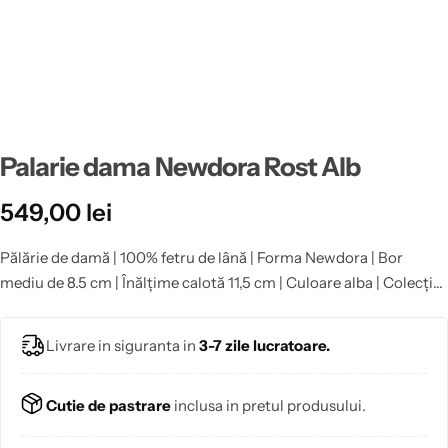
Palarie dama Newdora Rost Alb
549,00
lei
Pălărie de damă | 100% fetru de lână | Forma Newdora | Bor
mediu de 8.5 cm | Înălțime calotă 11,5 cm | Culoare alba | Colecția
VEAC – 130 de ani de măiestrie | Pălăriile realizate la comandă în
mărimile speciale 53, 58, 59 și 60 nu beneficiază de retur.
Livrare in siguranta in
3-7 zile lucratoare.
Cutie de pastrare
inclusa in pretul produsului.