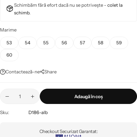
Schimbăm fără efort dacă nu se potrivește -
colet la
schimb
.
Marime
53
54
55
56
57
58
59
60
Contactează-ne
Share
Adaugă în coș
Sku:
D186-alb
Checkout Securizat Garantat: