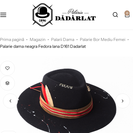
0
Prima pagină
Magazin
Palarii Dama
Palarie Bor Mediu Femei
Palarie dama neagra Fedora lana D161 Dadarlat