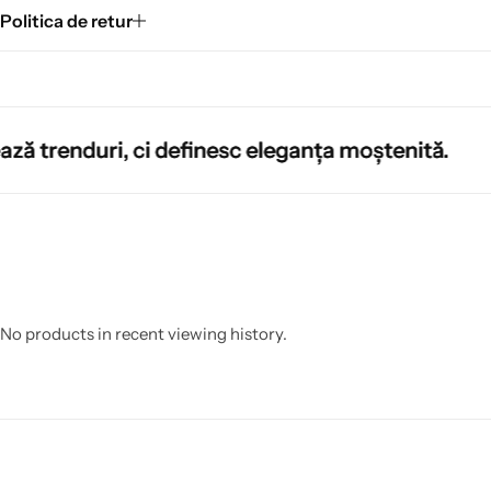
Politica de retur
ă trenduri, ci definesc eleganța moștenită.
ă trenduri, ci definesc eleganța moștenită.
ă trenduri, ci definesc eleganța moștenită.
No products in recent viewing history.