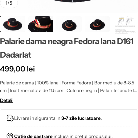
1
/
5
Palarie dama neagra Fedora lana D161
Dadarlat
499,00
lei
Palarie de dama | 100% lana | Forma Fedora | Bor mediu de 8-8.5
cm | Inaltime calota de 11.5 cm | Culoare negru | Palariile facute la
comanda in marimi foarte mici sau foarte mari, nu beneficiaza de
Detalii
retur: 53, 58, 59, 60
Livrare in siguranta in
3-7 zile lucratoare.
Cutie de pastrare
inclusa in pretul produsului.