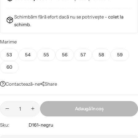
Schimbăm fără efort dacă nu se potrivește -
colet la
schimb
.
Marime
53
54
55
56
57
58
59
60
Contactează-ne
Share
Adaugă în coș
Sku:
D161-negru