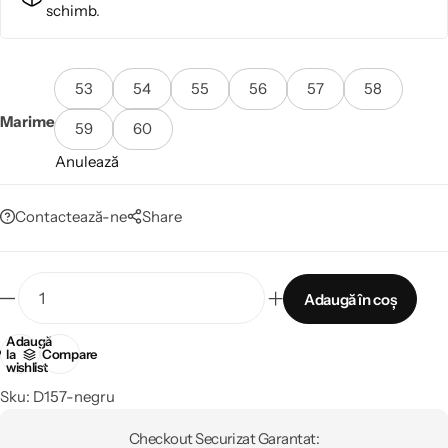
schimb
.
53
54
55
56
57
58
Marime
59
60
Anulează
Contactează-ne
Share
Adaugă în coș
Adaugă
la
Compare
wishlist
Sku:
D157-negru
Checkout Securizat Garantat: