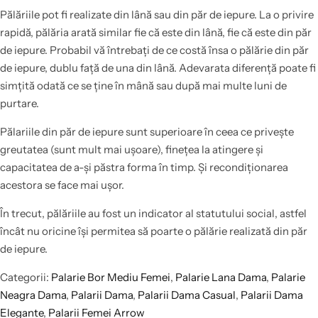
Pălăriile pot fi realizate din lână sau din păr de iepure. La o privire
rapidă, pălăria arată similar fie că este din lână, fie că este din păr
de iepure. Probabil vă întrebați de ce costă însa o pălărie din păr
de iepure, dublu față de una din lână. Adevarata diferență poate fi
simțită odată ce se ține în mână sau după mai multe luni de
purtare.
Pălariile din păr de iepure sunt superioare în ceea ce privește
greutatea (sunt mult mai ușoare), finețea la atingere și
capacitatea de a-și păstra forma în timp. Și recondiționarea
acestora se face mai ușor.
În trecut, pălăriile au fost un indicator al statutului social, astfel
încât nu oricine își permitea să poarte o pălărie realizată din păr
de iepure.
Categorii:
Palarie Bor Mediu Femei
,
Palarie Lana Dama
,
Palarie
Neagra Dama
,
Palarii Dama
,
Palarii Dama Casual
,
Palarii Dama
Elegante
,
Palarii Femei Arrow