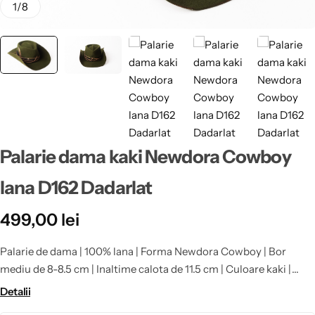
1
/
8
Palarie dama kaki Newdora Cowboy
lana D162 Dadarlat
499,00
lei
Palarie de dama | 100% lana | Forma Newdora Cowboy | Bor
mediu de 8-8.5 cm | Inaltime calota de 11.5 cm | Culoare kaki |
Palariile facute la comanda in marimi foarte mici sau foarte mari,
Detalii
nu beneficiaza de retur: 53, 58, 59, 60