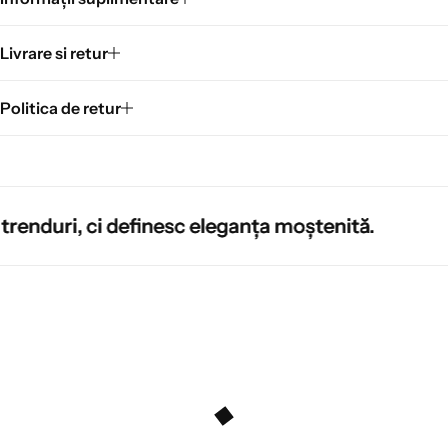
Livrare si retur
Politica de retur
efinesc eleganța moștenită.
efinesc eleganța moștenită.
efinesc eleganța moștenită.