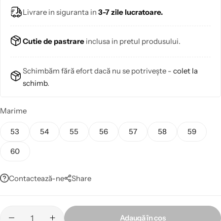
Livrare in siguranta in
3-7 zile lucratoare.
Cutie de pastrare
inclusa in pretul produsului.
Schimbăm fără efort dacă nu se potrivește -
colet la
schimb
.
Marime
53
54
55
56
57
58
59
60
Contactează-ne
Share
Adaugă în coș