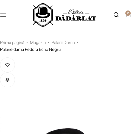
0
Prima pagină
Magazin
Palarii Dama
Palarie dama Fedora Echo Negru