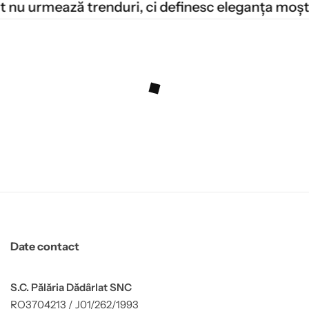
 nu urmează trenduri, ci definesc eleganța moșten
Date contact
S.C. Pălăria Dădârlat SNC
RO3704213 / J01/262/1993