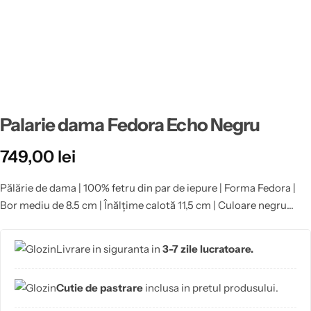
Palarie dama Fedora Echo Negru
749,00
lei
Pălărie de dama | 100% fetru din par de iepure | Forma Fedora |
Bor mediu de 8.5 cm | Înălțime calotă 11,5 cm | Culoare negru
|Pălăriile realizate la comandă în mărimile speciale 53, 58, 59 și
60 nu beneficiază de retur.
Livrare in siguranta in
3-7 zile lucratoare.
Cutie de pastrare
inclusa in pretul produsului.