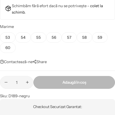
Schimbăm fără efort dacă nu se potrivește -
colet la
schimb
.
Marime
53
54
55
56
57
58
59
60
Contactează-ne
Share
Adaugă în coș
Sku:
D189-negru
Checkout Securizat Garantat: