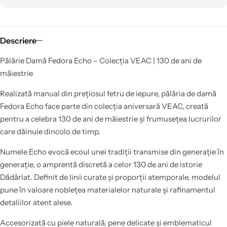
Descriere
Pălărie Damă Fedora Echo – Colecția VEAC | 130 de ani de
măiestrie
Realizată manual din prețiosul fetru de iepure, pălăria de damă
Fedora Echo face parte din colecția aniversară VEAC, creată
pentru a celebra 130 de ani de măiestrie și frumusețea lucrurilor
care dăinuie dincolo de timp.
Numele Echo evocă ecoul unei tradiții transmise din generație în
generație, o amprentă discretă a celor 130 de ani de istorie
Dădârlat. Definit de linii curate și proporții atemporale, modelul
pune în valoare noblețea materialelor naturale și rafinamentul
detaliilor atent alese.
Accesorizată cu piele naturală, pene delicate și emblematicul