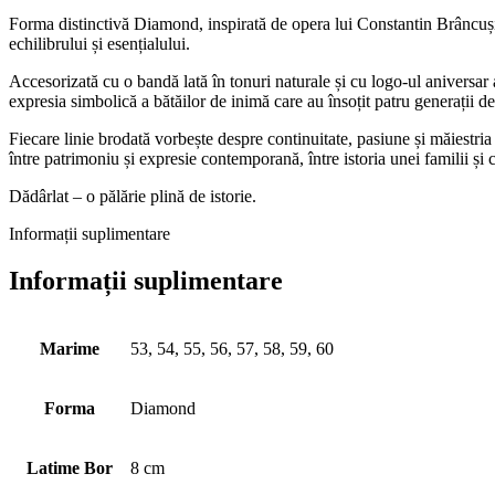
Forma distinctivă Diamond, inspirată de opera lui Constantin Brâncuși 
echilibrului și esențialului.
Accesorizată cu o bandă lată în tonuri naturale și cu logo-ul aniversar 
expresia simbolică a bătăilor de inimă care au însoțit patru generații d
Fiecare linie brodată vorbește despre continuitate, pasiune și măiestr
între patrimoniu și expresie contemporană, între istoria unei familii și 
Dădârlat – o pălărie plină de istorie.
Informații suplimentare
Informații suplimentare
Marime
53, 54, 55, 56, 57, 58, 59, 60
Forma
Diamond
Latime Bor
8 cm