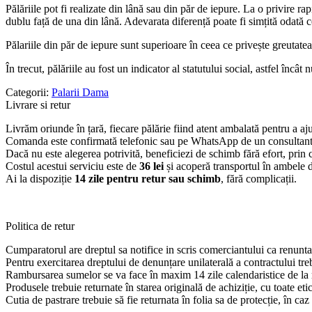
Pălăriile pot fi realizate din lână sau din păr de iepure. La o privire rap
dublu față de una din lână. Adevarata diferență poate fi simțită odată 
Pălariile din păr de iepure sunt superioare în ceea ce privește greutatea
În trecut, pălăriile au fost un indicator al statutului social, astfel încât
Categorii:
Palarii Dama
Livrare si retur
Livrăm oriunde în țară, fiecare pălărie fiind atent ambalată pentru a aju
Comanda este confirmată telefonic sau pe WhatsApp de un consultant, as
Dacă nu este alegerea potrivită, beneficiezi de schimb fără efort, prin c
Costul acestui serviciu este de
36 lei
și acoperă transportul în ambele di
Ai la dispoziție
14 zile pentru retur sau schimb
, fără complicații.
Politica de retur
Cumparatorul are dreptul sa notifice in scris comerciantului ca renunta 
Pentru exercitarea dreptului de denunțare unilaterală a contractului tre
Rambursarea sumelor se va face în maxim 14 zile calendaristice de la re
Produsele trebuie returnate în starea originală de achiziție, cu toate etich
Cutia de pastrare trebuie să fie returnata în folia sa de protecție, în ca