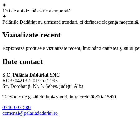
130 de ani de măiestrie atemporală.
Pălăriile Dădârlat nu urmează trenduri, ci definesc eleganța moștenită.
Vizualizate recent
Explorează produsele vizualizate recent, îmbinând calitatea și stilul pe
Date contact
S.C. Pălăria Dădârlat SNC
RO3704213 / J01/262/1993
Str. Dorobanți, Nr. 5, Sebeș, județul Alba
Telefonic ne gasiti de luni- vineri, intre orele 08:00- 15:00.
0746-097-589
comenzi@palariadadarlat.ro