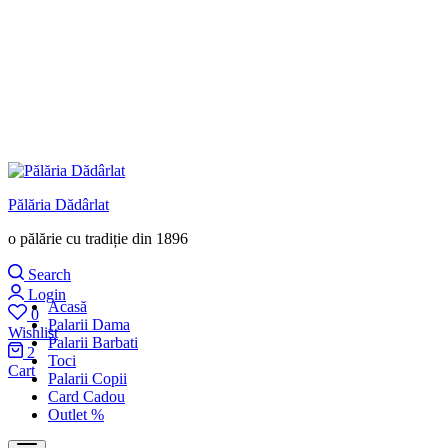
Pălăria Dădârlat
o pălărie cu tradiție din 1896
Search
Login
Acasă
0
Palarii Dama
Wishlist
Palarii Barbati
2
Toci
Cart
Palarii Copii
Card Cadou
Outlet %