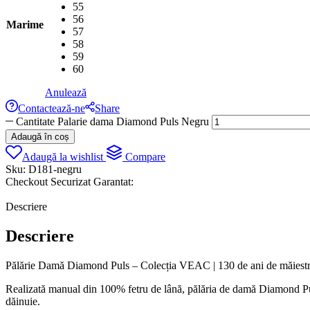
55
56
Marime
57
58
59
60
Anulează
Contactează-ne
Share
Cantitate Palarie dama Diamond Puls Negru
Adaugă în coș
Adaugă la wishlist
Compare
Sku:
D181-negru
Checkout Securizat Garantat:
Descriere
Descriere
Pălărie Damă Diamond Puls – Colecția VEAC | 130 de ani de măiestr
Realizată manual din 100% fetru de lână, pălăria de damă Diamond Puls 
dăinuie.