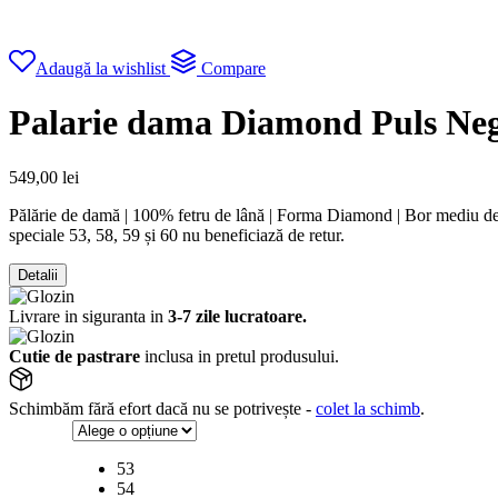
Adaugă la wishlist
Compare
Palarie dama Diamond Puls Ne
549,00
lei
Pălărie de damă | 100% fetru de lână | Forma Diamond | Bor mediu de 8
speciale 53, 58, 59 și 60 nu beneficiază de retur.
Detalii
Livrare in siguranta in
3-7 zile lucratoare.
Cutie de pastrare
inclusa in pretul produsului.
Schimbăm fără efort dacă nu se potrivește -
colet la schimb
.
53
54