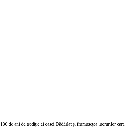
0 de ani de tradiție ai casei Dădârlat și frumusețea lucrurilor care