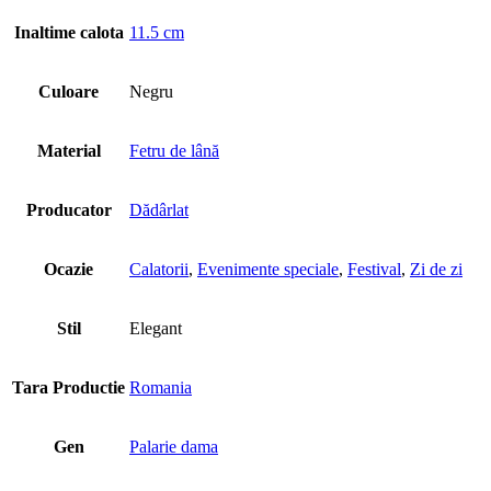
Inaltime calota
11.5 cm
Culoare
Negru
Material
Fetru de lână
Producator
Dădârlat
Ocazie
Calatorii
,
Evenimente speciale
,
Festival
,
Zi de zi
Stil
Elegant
Tara Productie
Romania
Gen
Palarie dama