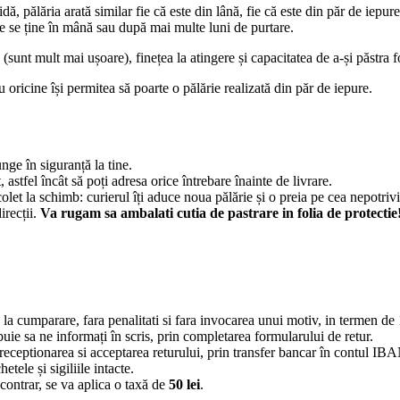
idă, pălăria arată similar fie că este din lână, fie că este din păr de iepu
ce se ține în mână sau după mai multe luni de purtare.
 (sunt mult mai ușoare), finețea la atingere și capacitatea de a-și păstra
 nu oricine își permitea să poarte o pălărie realizată din păr de iepure.
nge în siguranță la tine.
tfel încât să poți adresa orice întrebare înainte de livrare.
olet la schimb: curierul îți aduce noua pălărie și o preia pe cea nepotrivi
recții.
Va rugam sa ambalati cutia de pastrare in folia de protectie
la cumparare, fara penalitati si fara invocarea unui motiv, in termen de 
buie sa ne informați în scris, prin completarea formularului de retur.
ceptionarea si acceptarea returului, prin transfer bancar în contul IBAN
etele și sigiliile intacte.
z contrar, se va aplica o taxă de
50 lei
.