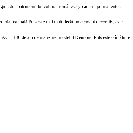
agiu adus patrimoniului cultural românesc și căutării permanente a
Broderia manuală Puls este mai mult decât un element decorativ, este
a VEAC – 130 de ani de măiestrie, modelul Diamond Puls este o întâlnire