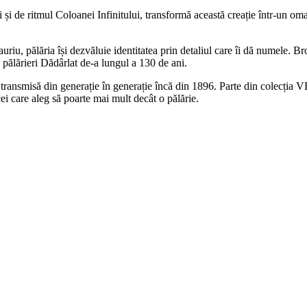
și de ritmul Coloanei Infinitului, transformă această creație într-un om
auriu, pălăria își dezvăluie identitatea prin detaliul care îi dă numele. 
e pălărieri Dădârlat de-a lungul a 130 de ani.
ia transmisă din generație în generație încă din 1896. Parte din colecți
cei care aleg să poarte mai mult decât o pălărie.