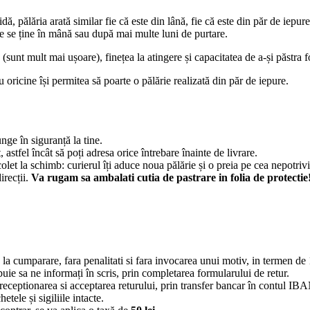
idă, pălăria arată similar fie că este din lână, fie că este din păr de iepu
ce se ține în mână sau după mai multe luni de purtare.
 (sunt mult mai ușoare), finețea la atingere și capacitatea de a-și păstra
 nu oricine își permitea să poarte o pălărie realizată din păr de iepure.
nge în siguranță la tine.
tfel încât să poți adresa orice întrebare înainte de livrare.
olet la schimb: curierul îți aduce noua pălărie și o preia pe cea nepotrivi
recții.
Va rugam sa ambalati cutia de pastrare in folia de protectie
la cumparare, fara penalitati si fara invocarea unui motiv, in termen de 
buie sa ne informați în scris, prin completarea formularului de retur.
ceptionarea si acceptarea returului, prin transfer bancar în contul IBAN
etele și sigiliile intacte.