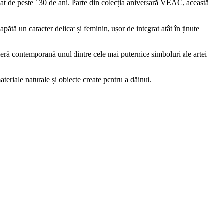
t de peste 130 de ani. Parte din colecția aniversară VEAC, această
pătă un caracter delicat și feminin, ușor de integrat atât în ținute
ieră contemporană unul dintre cele mai puternice simboluri ale artei
teriale naturale și obiecte create pentru a dăinui.