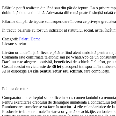
Pălăriile pot fi realizate din lână sau din păr de iepure. La o privire rap
dublu față de una din lână. Adevarata diferență poate fi simțită odată 
Pălariile din păr de iepure sunt superioare în ceea ce privește greutatea
În trecut, pălăriile au fost un indicator al statutului social, astfel încât
Categorii:
Palarii Dama
Livrare si retur
Livrăm oriunde în țară, fiecare pălărie fiind atent ambalată pentru a aju
Comanda este confirmată telefonic sau pe WhatsApp de un consultant, as
Dacă nu este alegerea potrivită, beneficiezi de schimb fără efort, prin c
Costul acestui serviciu este de
36 lei
și acoperă transportul în ambele di
Ai la dispoziție
14 zile pentru retur sau schimb
, fără complicații.
Politica de retur
Cumparatorul are dreptul sa notifice in scris comerciantului ca renunta 
Pentru exercitarea dreptului de denunțare unilaterală a contractului tre
Rambursarea sumelor se va face în maxim 14 zile calendaristice de la re
Produsele trebuie returnate în starea originală de achiziție, cu toate etich