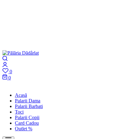
Pălăria
o
Search
Dădârlat
pălărie
Login
cu
0
tradiție
Wishlist
0
din
Cart
1896
Acasă
Palarii Dama
Palarii Barbati
Toci
Palarii Copii
Card Cadou
Outlet %