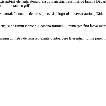
s îmbină eleganța atemporală cu măiestria transmisă de familia Dădârla
iilor lucrate cu grijă.
naturale în nuanțe de roz și piersică și logo-ul aniversar auriu, pălăria ca
și și de ritmul iconic al Coloana Infinitului, reinterpretând într-o man
ium din fetru de lână reprezintă o întoarcere la esențial: forme pure, ma