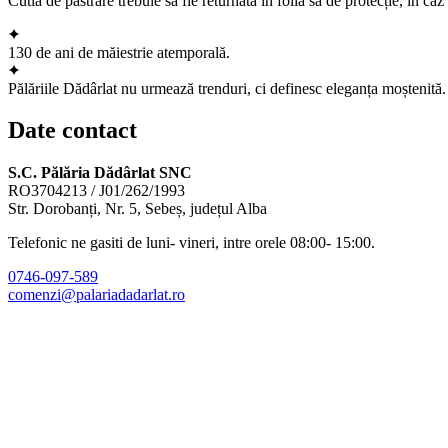
Cutia de pastrare trebuie să fie returnata în folia sa de protecție, în ca
130 de ani de măiestrie atemporală.
Pălăriile Dădârlat nu urmează trenduri, ci definesc eleganța moștenită.
Date contact
S.C. Pălăria Dădârlat SNC
RO3704213 / J01/262/1993
Str. Dorobanți, Nr. 5, Sebeș, județul Alba
Telefonic ne gasiti de luni- vineri, intre orele 08:00- 15:00.
0746-097-589
comenzi@palariadadarlat.ro