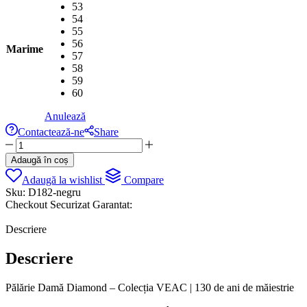
53
54
55
56
Marime
57
58
59
60
Anulează
Contactează-ne
Share
Cantitate
Palarie
Adaugă în coș
dama
Adaugă la wishlist
Compare
Diamond
Sku:
D182-negru
Cowboy
Checkout Securizat Garantat:
Axis
Negru
Descriere
Descriere
Pălărie Damă Diamond – Colecția VEAC | 130 de ani de măiestrie