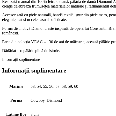
Realizată manual din 100% fetru de lână, pălăria de damă Diamond Axi
creație celebrează frumusețea materialelor naturale și rafinamentul detal
Accesorizată cu piele naturală, bandă textilă, șnur din piele maro, pene 
elegante, cât și în cele casual sofisticate.
Forma distinctivă Diamond este inspirată de opera lui Constantin Brâncu
românești.
Parte din colecția VEAC – 130 de ani de măiestrie, această pălărie prem
Dădârlat – o pălărie plină de istorie.
Informații suplimentare
Informații suplimentare
Marime
53, 54, 55, 56, 57, 58, 59, 60
Forma
Cowboy, Diamond
Latime Bor
8 cm