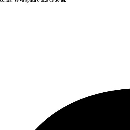
z contrar, se va aplica o taxă de
50 lei
.