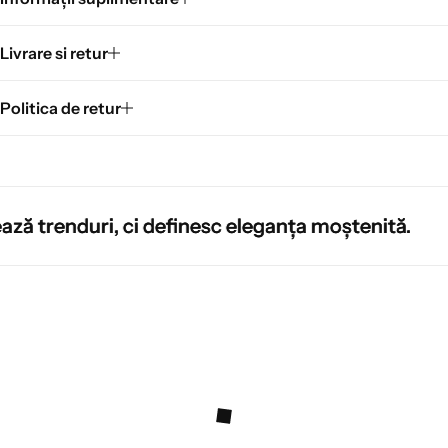
Livrare si retur
Politica de retur
ă trenduri, ci definesc eleganța moștenită.
ă trenduri, ci definesc eleganța moștenită.
ă trenduri, ci definesc eleganța moștenită.