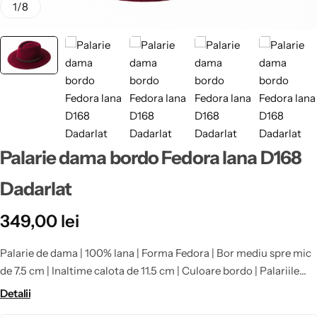
1
/
8
Palarie dama bordo Fedora lana D168
Dadarlat
349,00
lei
Palarie de dama | 100% lana | Forma Fedora | Bor mediu spre mic
de 7.5 cm | Inaltime calota de 11.5 cm | Culoare bordo | Palariile
facute la comanda in marimi foarte mici sau foarte mari, nu
Detalii
beneficiaza de retur: 53, 58, 59, 60