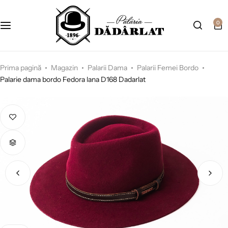
0
Prima pagină
Magazin
Palarii Dama
Palarii Femei Bordo
Palarie dama bordo Fedora lana D168 Dadarlat