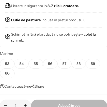
Livrare in siguranta in
3-7 zile lucratoare.
Cutie de pastrare
inclusa in pretul produsului.
Schimbăm fără efort dacă nu se potrivește -
colet la
schimb
.
Marime
53
54
55
56
57
58
59
60
Contactează-ne
Share
Adaugă în coș