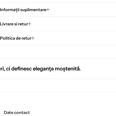
Informații suplimentare
Livrare si retur
Politica de retur
 eleganța moștenită.
 eleganța moștenită.
 eleganța moștenită.
Date contact