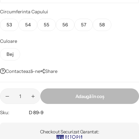
Circumferinta Capului
53
54
55
56
57
58
Culoare
Bej
Contactează-ne
Share
Adaugă în coș
Sku:
D 89-9
Checkout Securizat Garantat: