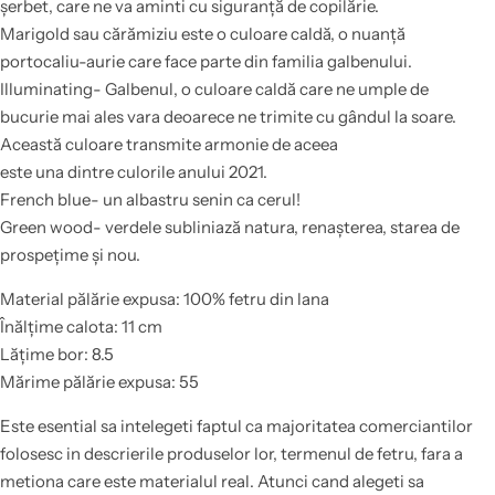
șerbet,
care
ne
va
aminti cu siguranță de copilărie.
Marigold
sau
cărămiziu
este o culoare caldă, o nuanță
portocaliu-aurie
care
face
parte
din
familia
galbenului.
Illuminating- Galbenul, o culoare caldă
care
ne umple de
bucurie
mai
ales
vara
deoarece ne trimite cu gândul
la
soare
.
Această culoare transmite armonie de aceea
este
una
dintre
culorile anului 2021.
French blue- un albastru senin
ca
cerul!
Green wood- verdele subliniază
natura
, renașterea, starea de
prospețime și nou.
Material pălărie expusa: 100% fetru din lana
Înălțime calota: 11 cm
Lățime bor: 8.5
Mărime pălărie expusa: 55
Este esential sa intelegeti faptul ca majoritatea comerciantilor
folosesc in descrierile produselor lor, termenul de fetru, fara a
metiona care este materialul real. Atunci cand alegeti sa