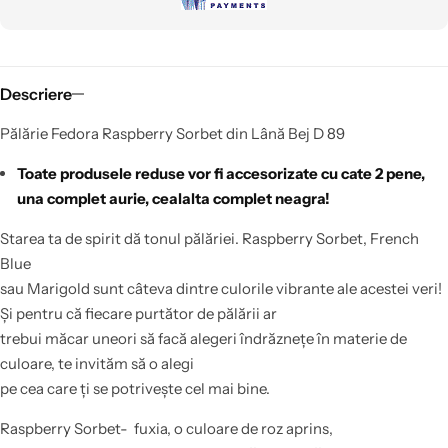
Descriere
Pălărie Fedora Raspberry Sorbet din Lână Bej D 89
Toate produsele reduse vor fi accesorizate cu cate 2 pene,
una complet aurie, cealalta complet neagra!
Starea
ta
de spirit
dă
tonul
pălăriei
. Raspberry Sorbet, French
Blue
sau
Marigold
sunt
câteva
dintre
culorile
vibrante
ale
acestei
veri!
Și
pentru
că
fiecare
purtător
de
pălării
ar
trebui
măcar
uneori
să
facă
alegeri
îndrăznețe
în
materie de
culoare,
te
invităm
să
o alegi
pe
cea
care
ți
se
potrivește
cel
mai
bine.
Raspberry Sorbet- fuxia, o culoare de roz aprins,