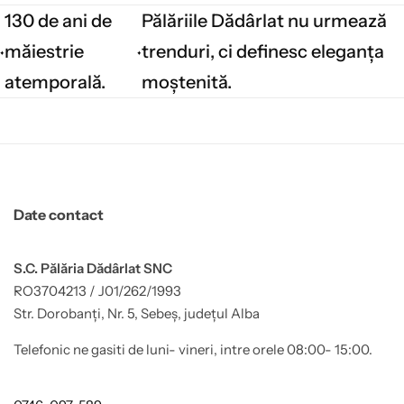
130 de ani de
Pălăriile Dădârlat nu urmează
măiestrie
trenduri, ci definesc eleganța
atemporală.
moștenită.
Date contact
S.C. Pălăria Dădârlat SNC
RO3704213 / J01/262/1993
Str. Dorobanți, Nr. 5, Sebeș, județul Alba
Telefonic ne gasiti de luni- vineri, intre orele 08:00- 15:00.