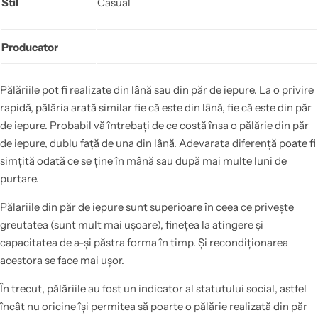
Stil
Casual
Producator
Pălăriile pot fi realizate din lână sau din păr de iepure. La o privire
rapidă, pălăria arată similar fie că este din lână, fie că este din păr
de iepure. Probabil vă întrebați de ce costă însa o pălărie din păr
de iepure, dublu față de una din lână. Adevarata diferență poate fi
simțită odată ce se ține în mână sau după mai multe luni de
purtare.
Pălariile din păr de iepure sunt superioare în ceea ce privește
greutatea (sunt mult mai ușoare), finețea la atingere și
capacitatea de a-și păstra forma în timp. Și recondiționarea
acestora se face mai ușor.
În trecut, pălăriile au fost un indicator al statutului social, astfel
încât nu oricine își permitea să poarte o pălărie realizată din păr