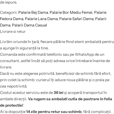
de iepure.
Categorii:
Palarie Bej Dama
,
Palarie Bor Mediu Femei
,
Palarie
Fedora Dama
,
Palarie Lana Dama
,
Palarie Safari Dama
,
Palarii
Dama
,
Palarii Dama Casual
Livrare si retur
Livrăm oriunde în țară, fiecare pălărie fiind atent ambalată pentru
a ajunge în siguranță la tine.
Comanda este confirmată telefonic sau pe WhatsApp de un
consultant, astfel încât să poți adresa orice întrebare înainte de
livrare.
Dacă nu este alegerea potrivită, beneficiezi de schimb fără efort,
prin colet la schimb: curierul îți aduce noua pălărie și o preia pe
cea nepotrivită.
Costul acestui serviciu este de
36 lei
și acoperă transportul în
ambele direcții.
Va rugam sa ambalati cutia de pastrare in folia
de protectie!
Ai la dispoziție
14 zile pentru retur sau schimb
, fără complicații.