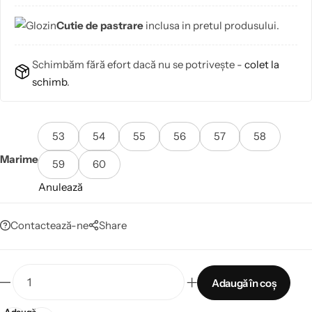
Cutie de pastrare
inclusa in pretul produsului.
Schimbăm fără efort dacă nu se potrivește -
colet la
schimb
.
53
54
55
56
57
58
Marime
59
60
Anulează
Contactează-ne
Share
Adaugă în coș
Adaugă