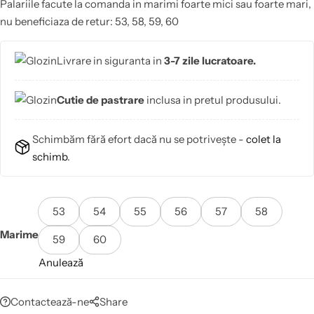
Palariile facute la comanda in marimi foarte mici sau foarte mari,
nu beneficiaza de retur: 53, 58, 59, 60
Livrare in siguranta in
3-7 zile lucratoare.
Cutie de pastrare
inclusa in pretul produsului.
Schimbăm fără efort dacă nu se potrivește -
colet la
schimb
.
53
54
55
56
57
58
Marime
59
60
Anulează
Contactează-ne
Share