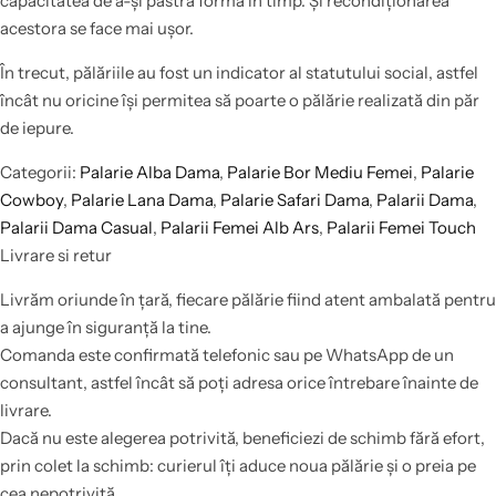
capacitatea de a-și păstra forma în timp. Și recondiționarea
acestora se face mai ușor.
În trecut, pălăriile au fost un indicator al statutului social, astfel
încât nu oricine își permitea să poarte o pălărie realizată din păr
de iepure.
Categorii:
Palarie Alba Dama
,
Palarie Bor Mediu Femei
,
Palarie
Cowboy
,
Palarie Lana Dama
,
Palarie Safari Dama
,
Palarii Dama
,
Palarii Dama Casual
,
Palarii Femei Alb Ars
,
Palarii Femei Touch
Livrare si retur
Livrăm oriunde în țară, fiecare pălărie fiind atent ambalată pentru
a ajunge în siguranță la tine.
Comanda este confirmată telefonic sau pe WhatsApp de un
consultant, astfel încât să poți adresa orice întrebare înainte de
livrare.
Dacă nu este alegerea potrivită, beneficiezi de schimb fără efort,
prin colet la schimb: curierul îți aduce noua pălărie și o preia pe
cea nepotrivită.