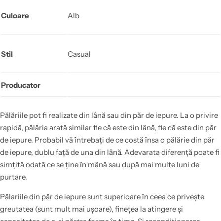
Culoare
Alb
Stil
Casual
Producator
Pălăriile pot fi realizate din lână sau din păr de iepure. La o privire
rapidă, pălăria arată similar fie că este din lână, fie că este din păr
de iepure. Probabil vă întrebați de ce costă însa o pălărie din păr
de iepure, dublu față de una din lână. Adevarata diferență poate fi
simțită odată ce se ține în mână sau după mai multe luni de
purtare.
Pălariile din păr de iepure sunt superioare în ceea ce privește
greutatea (sunt mult mai ușoare), finețea la atingere și