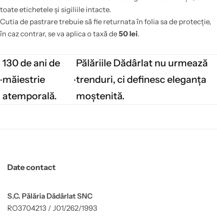
toate etichetele și sigiliile intacte.
Cutia de pastrare trebuie să fie returnata în folia sa de protecție,
în caz contrar, se va aplica o taxă de
50 lei
.
130 de ani de
Pălăriile Dădârlat nu urmează
măiestrie
trenduri, ci definesc eleganța
atemporală.
moștenită.
Date contact
S.C. Pălăria Dădârlat SNC
RO3704213 / J01/262/1993