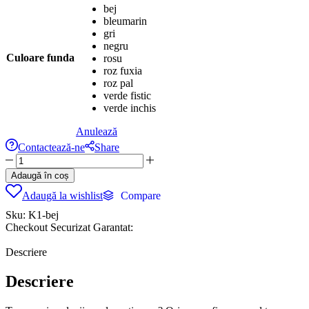
bej
bleumarin
gri
negru
Culoare funda
rosu
roz fuxia
roz pal
verde fistic
verde inchis
Anulează
Contactează-ne
Share
Cantitate
Palarie
Adaugă în coș
copii
Adaugă la wishlist
Compare
fetita
rotunda
Sku:
K1-bej
bej
Checkout Securizat Garantat:
din
lana
Descriere
cu
fundiță
Descriere
K1
Dadarlat