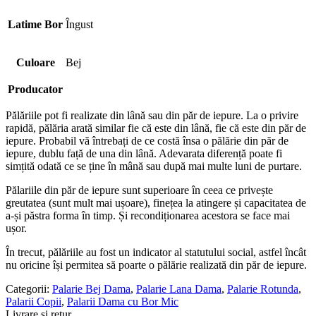
Latime Bor
Îngust
Culoare
Bej
Producator
Pălăriile pot fi realizate din lână sau din păr de iepure. La o privire
rapidă, pălăria arată similar fie că este din lână, fie că este din păr de
iepure. Probabil vă întrebați de ce costă însa o pălărie din păr de
iepure, dublu față de una din lână. Adevarata diferență poate fi
simțită odată ce se ține în mână sau după mai multe luni de purtare.
Pălariile din păr de iepure sunt superioare în ceea ce privește
greutatea (sunt mult mai ușoare), finețea la atingere și capacitatea de
a-și păstra forma în timp. Și recondiționarea acestora se face mai
ușor.
În trecut, pălăriile au fost un indicator al statutului social, astfel încât
nu oricine își permitea să poarte o pălărie realizată din păr de iepure.
Categorii:
Palarie Bej Dama
,
Palarie Lana Dama
,
Palarie Rotunda
,
Palarii Copii
,
Palarii Dama cu Bor Mic
Livrare si retur