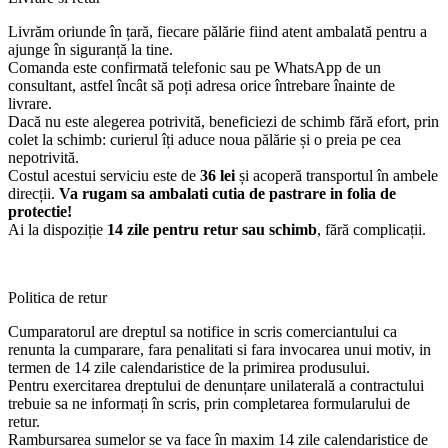
Livrăm oriunde în țară, fiecare pălărie fiind atent ambalată pentru a
ajunge în siguranță la tine.
Comanda este confirmată telefonic sau pe WhatsApp de un
consultant, astfel încât să poți adresa orice întrebare înainte de
livrare.
Dacă nu este alegerea potrivită, beneficiezi de schimb fără efort, prin
colet la schimb: curierul îți aduce noua pălărie și o preia pe cea
nepotrivită.
Costul acestui serviciu este de
36 lei
și acoperă transportul în ambele
direcții.
Va rugam sa ambalati cutia de pastrare in folia de
protectie!
Ai la dispoziție
14 zile pentru retur sau schimb
, fără complicații.
Politica de retur
Cumparatorul are dreptul sa notifice in scris comerciantului ca
renunta la cumparare, fara penalitati si fara invocarea unui motiv, in
termen de 14 zile calendaristice de la primirea produsului.
Pentru exercitarea dreptului de denunțare unilaterală a contractului
trebuie sa ne informați în scris, prin completarea formularului de
retur.
Rambursarea sumelor se va face în maxim 14 zile calendaristice de