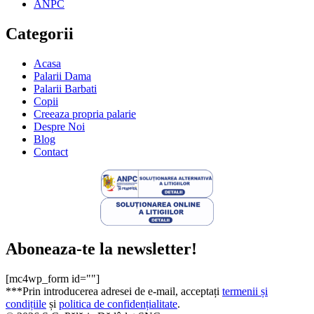
ANPC
Categorii
Acasa
Palarii Dama
Palarii Barbati
Copii
Creeaza propria palarie
Despre Noi
Blog
Contact
Aboneaza-te la newsletter!
[mc4wp_form id=""]
***Prin introducerea adresei de e-mail, acceptați
termenii și
condițiile
și
politica de confidențialitate
.