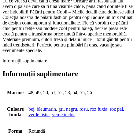
Tu ce vrei sa devii cand cresti mare? Oricare ar fi raspunsul tau,
avem o palarie care sa-ti tina visurile calde, pana cand dorintele ti se
vor indeplini! Pălării pentru Copii – Micile detalii care definesc stilul
Colecția noastră de pălării fashion pentru copii aduce un mix rafinat
de design contemporan și funcționalitate. Fie că vorbim de pălării
chic pentru fetițe sau modele cool pentru băieți, fiecare piesă este
creată pentru a transforma orice ținută într-o apariție memorabilă.
Materiale premium, culori fresh și detalii unice – totul gândit pentru
micii trendsetteri. Perfecte pentru plimbări în oraș, vacanțe sau
evenimente speciale.
Informații suplimentare
Informații suplimentare
Marime
48, 49, 50, 51, 52, 53, 54, 55, 56
Culoare
bej
,
bleumarin
,
gri
,
negru
,
rosu
,
roz fuxia
,
roz pal
,
funda
verde fistic
,
verde inchis
Forma
Rotundă