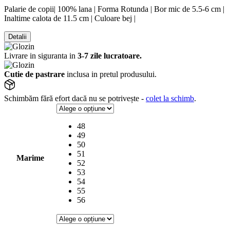
Palarie de copii| 100% lana | Forma Rotunda | Bor mic de 5.5-6 cm |
Inaltime calota de 11.5 cm | Culoare bej |
Detalii
Livrare in siguranta in
3-7 zile lucratoare.
Cutie de pastrare
inclusa in pretul produsului.
Schimbăm fără efort dacă nu se potrivește -
colet la schimb
.
48
49
50
51
Marime
52
53
54
55
56