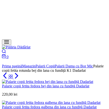
Search
0
Cart
Prima pagină
Magazin
Palarii Copii
Palarii Dama cu Bor Mic
Palarie
copii fetita rotunda bej din lana cu fundiță K1 Dadarlat
Palarie copii fetita fedora bej din lana cu fundiță Dadarlat
220,00
lei
Palarie copii fetita fedora galbena din lana cu fundiță Dadarlat