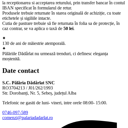
la receptionarea si acceptarea returului, prin transfer bancar în contul
IBAN specificat în formularul de retur.
Produsele trebuie returnate în starea originală de achiziție, cu toate
etichetele și sigiliile intacte.
Cutia de pastrare trebuie să fie returnata în folia sa de protecție, în
caz contrar, se va aplica o taxă de
50 lei
.
130 de ani de măiestrie atemporală.
Pălăriile Dădârlat nu urmează trenduri, ci definesc eleganța
moștenită.
Date contact
S.C. Pălăria Dădârlat SNC
RO3704213 / J01/262/1993
Str. Dorobanți, Nr. 5, Sebeș, județul Alba
Telefonic ne gasiti de luni- vineri, intre orele 08:00- 15:00.
0746-097-589
comenzi@palariadadarlat.ro