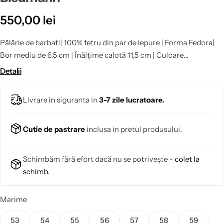
550,00
lei
Pălărie de barbati| 100% fetru din par de iepure | Forma Fedora|
Bor mediu de 6.5 cm | Înălțime calotă 11,5 cm | Culoare
bleumarin|Pălăriile realizate la comandă în mărimile speciale 53,
Detalii
58, 59 și 60 nu beneficiază de retur.
Livrare in siguranta in
3-7 zile lucratoare.
Cutie de pastrare
inclusa in pretul produsului.
Schimbăm fără efort dacă nu se potrivește -
colet la
schimb
.
Marime
53
54
55
56
57
58
59