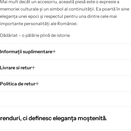
Mai mult decât un accesoriu, această piesă este o expresie a
memoriei culturale și un simbol al continuității. Ea poartă în sine
eleganța unei epoci și respectul pentru una dintre cele mai
importante personalități ale României.
Dădârlat – o pălărie plină de istorie.
Informații suplimentare
Livrare si retur
Politica de retur
finesc eleganța moștenită.
finesc eleganța moștenită.
finesc eleganța moștenită.