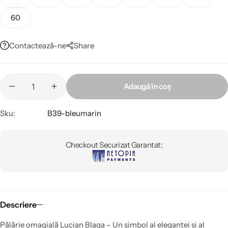
60
Contactează-ne
Share
Adaugă în coș
Sku:
B39-bleumarin
Checkout Securizat Garantat:
Descriere
Pălărie omagială Lucian Blaga – Un simbol al eleganței și al