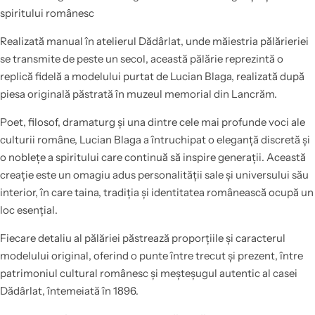
spiritului românesc
Realizată manual în atelierul Dădârlat, unde măiestria pălărieriei
se transmite de peste un secol, această pălărie reprezintă o
replică fidelă a modelului purtat de Lucian Blaga, realizată după
piesa originală păstrată în muzeul memorial din Lancrăm.
Poet, filosof, dramaturg și una dintre cele mai profunde voci ale
culturii române, Lucian Blaga a întruchipat o eleganță discretă și
o noblețe a spiritului care continuă să inspire generații. Această
creație este un omagiu adus personalității sale și universului său
interior, în care taina, tradiția și identitatea românească ocupă un
loc esențial.
Fiecare detaliu al pălăriei păstrează proporțiile și caracterul
modelului original, oferind o punte între trecut și prezent, între
patrimoniul cultural românesc și meșteșugul autentic al casei
Dădârlat, întemeiată în 1896.