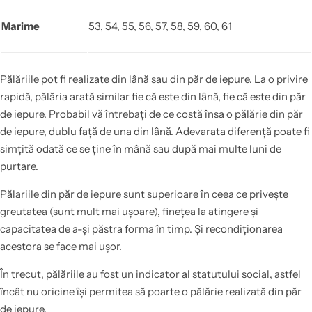
Marime
53, 54, 55, 56, 57, 58, 59, 60, 61
Pălăriile pot fi realizate din lână sau din păr de iepure. La o privire
rapidă, pălăria arată similar fie că este din lână, fie că este din păr
de iepure. Probabil vă întrebați de ce costă însa o pălărie din păr
de iepure, dublu față de una din lână. Adevarata diferență poate fi
simțită odată ce se ține în mână sau după mai multe luni de
purtare.
Pălariile din păr de iepure sunt superioare în ceea ce privește
greutatea (sunt mult mai ușoare), finețea la atingere și
capacitatea de a-și păstra forma în timp. Și recondiționarea
acestora se face mai ușor.
În trecut, pălăriile au fost un indicator al statutului social, astfel
încât nu oricine își permitea să poarte o pălărie realizată din păr
de iepure.