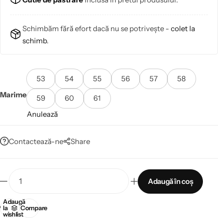
Schimbăm fără efort dacă nu se potrivește -
colet la
schimb
.
53
54
55
56
57
58
Marime
59
60
61
Anulează
Contactează-ne
Share
Adaugă în coș
Adaugă
la
Compare
wishlist