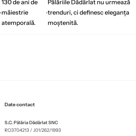
130 de ani de
Pălăriile Dădârlat nu urmează
măiestrie
trenduri, ci definesc eleganța
atemporală.
moștenită.
Date contact
S.C. Pălăria Dădârlat SNC
RO3704213 / J01/262/1993