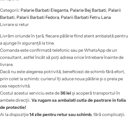
Categorii:
Palarie Barbati Eleganta
,
Palarie Bej Barbati
,
Palarii
Barbati
,
Palarii Barbati Fedora
,
Palarii Barbati Fetru Lana
Livrare si retur
Livrăm oriunde în țară, fiecare pălărie fiind atent ambalată pentru
a ajunge în siguranță la tine.
Comanda este confirmată telefonic sau pe WhatsApp de un
consultant, astfel încât să poți adresa orice întrebare înainte de
livrare.
Dacă nu este alegerea potrivită, beneficiezi de schimb fără efort,
prin colet la schimb: curierul îți aduce noua pălărie și o preia pe
cea nepotrivită.
Costul acestui serviciu este de
36 lei
și acoperă transportul în
ambele direcții.
Va rugam sa ambalati cutia de pastrare in folia
de protectie!
Ai la dispoziție
14 zile pentru retur sau schimb
, fără complicații.