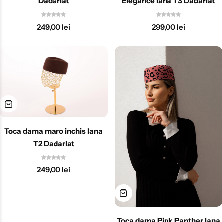
Dadarlat
Elegance lana T3 Dadarlat
249,00
lei
299,00
lei
Toca dama maro inchis lana
T2 Dadarlat
249,00
lei
Toca dama Pink Panther lana