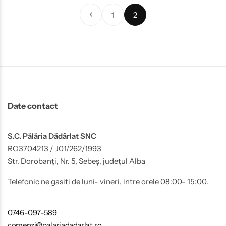
1
2
Date contact
S.C. Pălăria Dădârlat SNC
RO3704213 / J01/262/1993
Str. Dorobanți, Nr. 5, Sebeș, județul Alba
Telefonic ne gasiti de luni- vineri, intre orele 08:00- 15:00.
0746-097-589
comenzi@palariadadarlat.ro