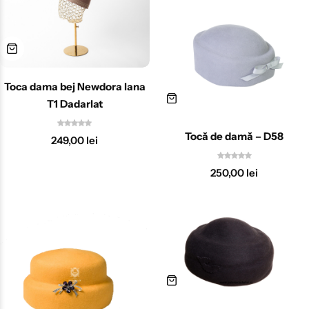
Toca dama bej Newdora lana
T1 Dadarlat
Tocă de damă – D58
249,00
lei
250,00
lei