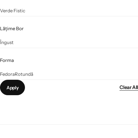
Verde Fistic
Lățime Bor
Îngust
Forma
Fedora
Rotundă
Clear All
Apply