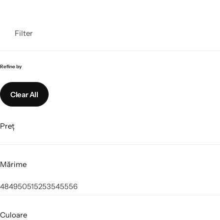
Filter
Refine by
Clear All
Preț
Mărime
48
49
50
51
52
53
54
55
56
Culoare