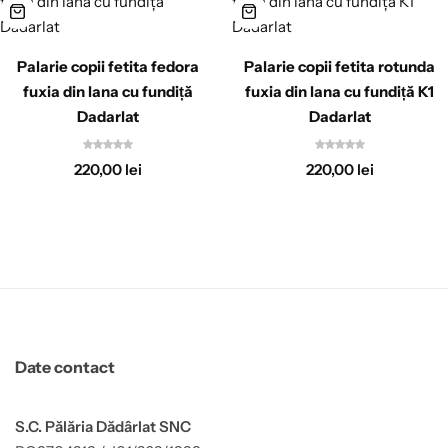
Palarie copii fetita fedora
Palarie copii fetita rotunda
fuxia din lana cu fundiță
fuxia din lana cu fundiță K1
Dadarlat
Dadarlat
220,00
lei
220,00
lei
Date contact
S.C. Pălăria Dădârlat SNC