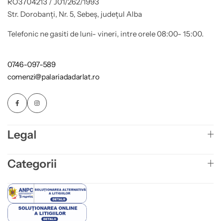
RO3704213 / J01/262/1993
Str. Dorobanți, Nr. 5, Sebeș, județul Alba
Telefonic ne gasiti de luni- vineri, intre orele 08:00- 15:00.
0746-097-589
comenzi@palariadadarlat.ro
Legal
Categorii