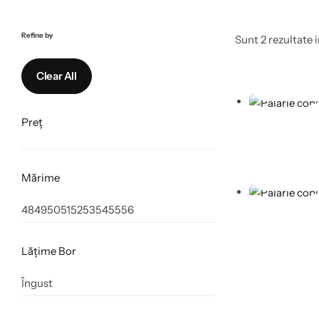
Refine by
Sunt 2 rezultate i
Clear All
Selecteaz
Preț
Selecteaz
Selecteaz
Mărime
48
49
50
51
52
53
54
55
56
Selecteaz
Lățime Bor
Îngust