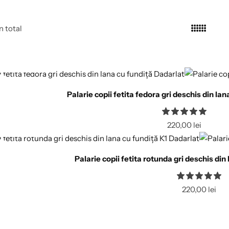
n total
ă opțiunile
Palarie copii fetita fedora gri deschis din la
ă opțiunile
ă opțiunile
220,00
lei
Palarie copii fetita rotunda gri deschis din
ă opțiunile
220,00
lei