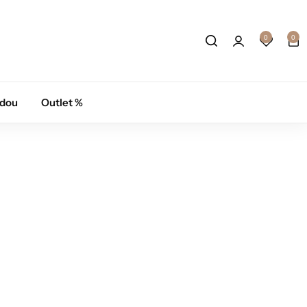
0
0
adou
Outlet %