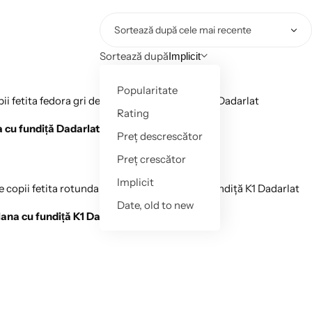
Sortează după
Implicit
Popularitate
Rating
na cu fundiță Dadarlat
Preț descrescător
Preț crescător
Implicit
Date, old to new
 lana cu fundiță K1 Dadarlat