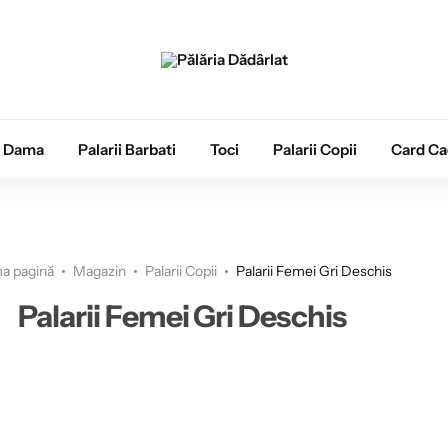
i Dama
Palarii Barbati
Toci
Palarii Copii
Card C
a pagină
Magazin
Palarii Copii
Palarii Femei Gri Deschis
Palarii Femei Gri Deschis