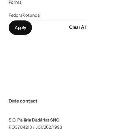
Forma
Fedora
Rotundă
Clear All
Apply
Date contact
S.C. Pălăria Dădârlat SNC
RO3704213 / J01/262/1993